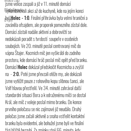
jsme velice zaspali a již v 11. minutě domácí 
Předpřípravka
vykombinovali akci až do kuchyně, kde na jejím konci 
byl 
Holec - 1:0
. Finální přihrávka byla velmi hraniční a 
B tým
zaváněla ofsajdem, ale praporek pomezního zůstal dole. 
Domácí zůstali nadále aktivní a dobrovičtí se 
nedokázali poradit s tvrdostí  soupeře v osobních 
soubojích. Ve 20. minutě poslal centrovaný míč do 
vápna Štajer. Kocmich míč jen vyškrábl do zadního 
prostoru, kde domácí hráč poslal míč opět před branku. 
Domácí 
Holec
 dokázal předskočit Kocmicha a zvýšil 
na  -
 2:0. 
Poté jsme převzali otěže my, ale dokázali 
jsme vytěžit pouze z rohového kopu slibnou šanci, ale 
Volf hlavou přestřelil. Ve 34. minutě zahrával další 
standardní situaci Bora a k odraženému míči se dostal 
Král, ale míč z voleje poslal mimo branku. Do konce 
prvního poločasu se nic zajímavé již neudálo. Druhý 
poločas jsme začali aktivně a snaha vstřelit kontaktní 
branku byla evidentní, ale bohužel jsme byli ve finální 
fázi hřiště bezzubí. Za zmínku stojí 66. minuta, kdy 