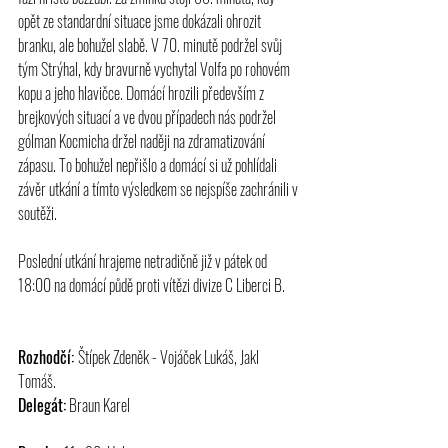
opět ze standardní situace jsme dokázali ohrozit 
branku, ale bohužel slabě. V 70. minutě podržel svůj 
tým Strýhal, kdy bravurně vychytal Volfa po rohovém 
kopu a jeho hlavičce. Domácí hrozili především z 
brejkových situací a ve dvou případech nás podržel 
gólman Kocmicha držel naději na zdramatizování 
zápasu. To bohužel nepřišlo a domácí si už pohlídali 
závěr utkání a tímto výsledkem se nejspíše zachránili v 
soutěži.
Poslední utkání hrajeme netradičně již v pátek od 
18:00 na domácí půdě proti vítězi divize C Liberci B.
Rozhodčí: 
Štípek Zdeněk - Vojáček Lukáš, Jakl 
Tomáš. 
Delegát:
 Braun Karel