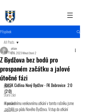
Příspěvek
All Posts
pklain
All Posts
2. 6. 2023
Minut čtení: 2
Z Bydžova bez bodů pro
Mladší přípravka
prospaném začátku a jalové
Starší přípravka
útočné fázi
A tým
RMSK Cidlina Nový Bydžov - FK Dobrovice  2:0 
Dorost
(2:0)
Starší žáci
K poslednímu venkovnímu utkání v tomto ročníku jsme 
Informace
zajížděli na půdu Nového Bydžova. Vstup do utkání 
Mladší žáci