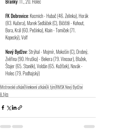
Branky:
 11., 20. Holec
FK Dobrovice:
 Kocmich - Hubač (46. Zelinka), Horák 
(83. Kučera), Marek Sedláček (C), Bičiště - Kohout, 
Bora, Král (60. Pečínka), Klain - Tomíček (71. 
Kopecký), Volf
Nový Bydžov: 
Strýhal - Mojmír, Mokošín (C), Drobný, 
Zvěřina (90. Hruška) - Bekera (79. Vincour), Blažek, 
Štajer (65. Staněk), Voldán (65. Kožíšek), Novák - 
Holec (79. Podhajský)
Mistrovské utkání
Venkovní utkání
A tým
RMSK Nový Bydžov
A tým