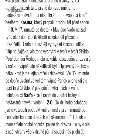
který dorážku nedokázal dostat do branky. V 10. 
minutě zahrozili také prvně domácí, míč jsme 
Předpřípravka
nedokázali odvrátit na několikrát mimo vápno a k míči 
B tým
se dostal 
Kosina
, který propálil hradbu těl před sebou 
- 
1:0
. V 17. minutě se dostal k hlavičce Naďo na zadní 
tyči, ale z dobré příležitosti nezakončil přesně a 
přestřelil. O minutu později vymyslel krásnou uličku 
Filip na Zajíčka, ale toho vychytal v tváří v tváří Stýblo. 
Poté domácí Ředice měla několik nebezpečných závarů 
v našem vápně, ale několikrát byl připravený Bartoš a 
několikrát jsme jejich střelu zblokovali. Ve 32. minutě 
se dobře uvolnil ve velkém vápně Pánek a jeho střelu 
opět kryl Stýblo. V posledních vteřinách prvního 
poločasu si 
Naďo
 srazil centr do vlastní brány a 
nešťastně navýšil vedení - 
2:0. 
Do
druhého poločasu 
jsme vstoupili opět aktivně a hned v první minutě po 
rohovém kopu se dostal k odraženému míči Pánek a 
svou střelu poslal bohužel pouze do břevna. To bylo ale 
z naší strany vše v druhé půli a soupeř nás přehrál. 