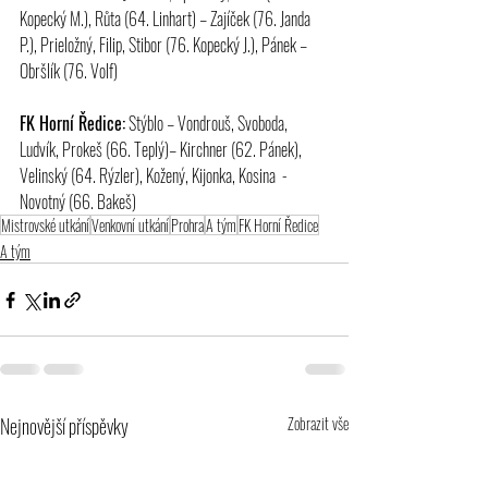
Kopecký M.), Růta (64. Linhart) – Zajíček (76. Janda 
P.), Prieložný, Filip, Stibor (76. Kopecký J.), Pánek – 
Obršlík (76. Volf)
FK Horní Ředice:
 Stýblo – Vondrouš, Svoboda, 
Ludvík, Prokeš (66. Teplý)– Kirchner (62. Pánek), 
Velinský (64. Rýzler), Kožený, Kijonka, Kosina  - 
Novotný (66. Bakeš)
Mistrovské utkání
Venkovní utkání
Prohra
A tým
FK Horní Ředice
A tým
Nejnovější příspěvky
Zobrazit vše