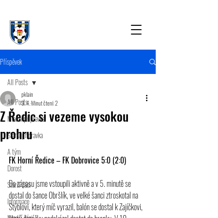
Příspěvek
All Posts
pklain
All Posts
3. 4.
Minut čtení: 2
Z Ředic si vezeme vysokou
Mladší přípravka
prohru
Starší přípravka
A tým
FK Horní Ředice – FK Dobrovice 5:0 (2:0)
Dorost
Do zápasu jsme vstoupili aktivně a v 5. minutě se 
Starší žáci
dostal do šance Obršlík, ve velké šanci ztroskotal na 
Informace
Stýblovi, který míč vyrazil, balón se dostal k Zajíčkovi, 
Mladší žáci