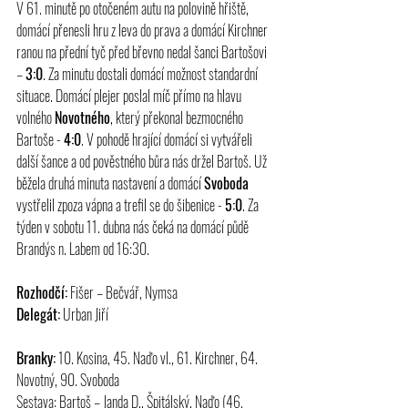
V 61. minutě po otočeném autu na polovině hřiště, 
domácí přenesli hru z leva do prava a domácí Kirchner 
ranou na přední tyč před břevno nedal šanci Bartošovi 
– 
3:0
. Za minutu dostali domácí možnost standardní 
situace. Domácí plejer poslal míč přímo na hlavu 
volného 
Novotného
, který překonal bezmocného 
Bartoše - 
4:0
. V pohodě hrající domácí si vytvářeli 
další šance a od pověstného bůra nás držel Bartoš. Už 
běžela druhá minuta nastavení a domácí 
Svoboda
vystřelil zpoza vápna a trefil se do šibenice - 
5:0
. Za 
týden v sobotu 11. dubna nás čeká na domácí půdě 
Brandýs n. Labem od 16:30.
Rozhodčí:
 Fišer – Bečvář, Nymsa
Delegát:
 Urban Jiří
Branky:
 10. Kosina, 45. Naďo vl., 61. Kirchner, 64. 
Novotný, 90. Svoboda
Sestava: Bartoš – Janda D., Špitálský, Naďo (46. 