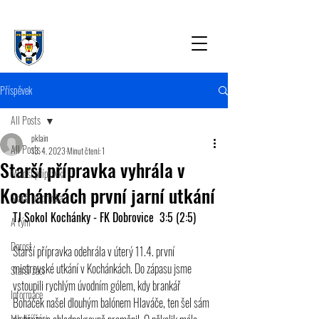
Příspěvek
All Posts
pklain
All Posts
13. 4. 2023
Minut čtení: 1
Starší přípravka vyhrála v
Mladší přípravka
Kochánkách první jarní utkání
Starší přípravka
TJ Sokol Kochánky - FK Dobrovice  3:5 (2:5) 
A tým
Dorost
Starší přípravka odehrála v úterý 11.4. první 
mistrovské utkání v Kochánkách. Do zápasu jsme 
Starší žáci
vstoupili rychlým úvodním gólem, kdy brankář 
Informace
Boháček našel dlouhým balónem Hlaváče, ten šel sám 
Mladší žáci