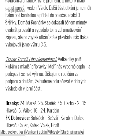
na bránu a chladnokrevně proměnil. O několik málo 
minut navýšil vedení Válek. Další část utkání jsme měli 
Předpřípravka
balon pod kontrolou a přidali do poločasu další 3 
B tým
branky. Domácí Kochánky se dokázali během minuty 
dvakrát prosadit a vypadalo to na zdramatizování 
zápasu, ale po zbytek utkání stále převládal náš tlak a 
vybojovali jsme výhru 3:5. 
Trenér Tomáš Líba okomentoval:
 Velké díky patří 
klukům z mladší přípravky, kteří nás výborně doplnili a 
podepsali se nad výhrou. Děkujeme rodičům za 
podporu a doufám, že budeme pokračovat v dobrých 
výsledcích v jarní části.  
Branky:
 24. Mareš, 25. Staňěk, 45. Cerha - 2., 15. 
Hlaváč, 5. Válek, 16., 24. Karabin 
FK Dobrovice:
 Boháček - Bečvář, Karabin, Dufek, 
Hlaváč, Coller, Kotek, Válek, Poslt  
Mistrovské utkání
Venkovní utkání
Vítězství
Starší přípravka