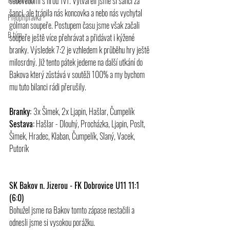
sebevědomí s hrou 1v1. Vytvářeli jsme si šanci za 
šanci, ale trápila nás koncovka a nebo nás vychytal 
Předpřípravka
gólman soupeře. Postupem času jsme však začali 
B tým
soupeře ještě více přehrávat a přidávat i kýžené 
branky. Výsledek 7:2 je vzhledem k průběhu hry ještě 
milosrdný. Již tento pátek jedeme na další utkání do 
Bakova který zůstává v soutěži 100% a my bychom 
mu tuto bilanci rádi přerušily.
Branky: 
3x Šimek, 2x Ljapin, Hašlar, Čumpelík
Sestava:
 Hašlar - Dlouhý, Procházka, Ljapin, Poslt, 
Šimek, Hradec, Klaban, Čumpelík, Slaný, Vacek, 
Putorík
SK Bakov n. Jizerou - FK Dobrovice U11 11:1 
(6:0)
Bohužel jsme na Bakov tomto zápase nestačili a 
odnesli jsme si vysokou porážku.