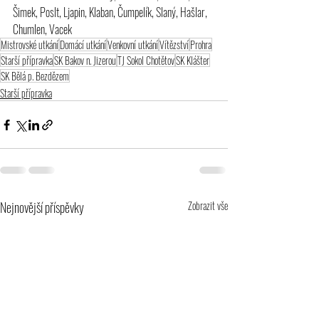
Šimek, Poslt, Ljapin, Klaban, Čumpelík, Slaný, Hašlar, 
Chumlen, Vacek
Mistrovské utkání
Domácí utkání
Venkovní utkání
Vítězství
Prohra
Starší přípravka
SK Bakov n. Jizerou
TJ Sokol Chotětov
SK Klášter
SK Bělá p. Bezdězem
Starší přípravka
Nejnovější příspěvky
Zobrazit vše