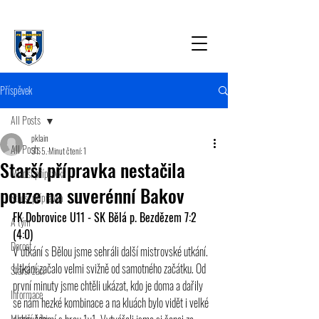
Příspěvek
All Posts
pklain
All Posts
31. 5.
Minut čtení: 1
Starší přípravka nestačila
Mladší přípravka
pouze na suverénní Bakov
Starší přípravka
FK Dobrovice U11 - SK Bělá p. Bezdězem 7:2 
A tým
(4:0)
Dorost
V utkání s Bělou jsme sehráli další mistrovské utkání. 
Utkání začalo velmi svižně od samotného začátku. Od 
Starší žáci
první minuty jsme chtěli ukázat, kdo je doma a dařily 
Informace
se nám hezké kombinace a na kluách bylo vidět i velké 
Mladší žáci