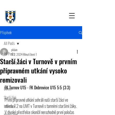
Příspěvek
All Posts
pklain
All Posts
9. 2. 2024
Minut čtení: 1
Starší žáci v Turnově v prvním
Mladší přípravka
přípravném utkání vysoko
Starší přípravka
remizovali
A tým
FK Turnov U15 - FK Dobrovice U15 5:5 (3:3)
Dorost
Starší žáci
První přípravné utkání sehráli naši starší žáci ve 
středu 7.2 na UMT v Turnově s tamními staršími žáky. 
Informace
V divoké přestřelce skončil nerozhodně první poločas 
Mladší žáci