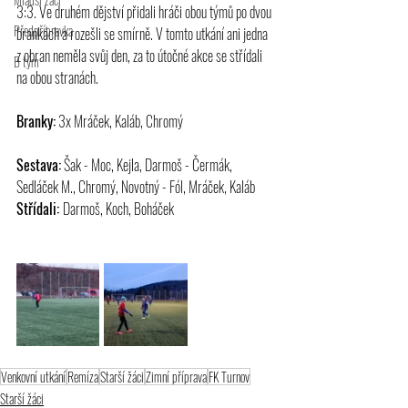
3:3. Ve druhém dějství přidali hráči obou týmů po dvou 
Předpřípravka
brankách a rozešli se smírně. V tomto utkání ani jedna 
z obran neměla svůj den, za to útočné akce se střídali 
B tým
na obou stranách.
Branky:
 3x Mráček, Kaláb, Chromý
Sestava:
 Šak - Moc, Kejla, Darmoš - Čermák, 
Sedláček M., Chromý, Novotný - Fól, Mráček, Kaláb
Střídali: 
Darmoš, Koch, Boháček 
Venkovní utkání
Remíza
Starší žáci
Zimní příprava
FK Turnov
Starší žáci