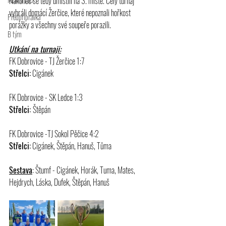
Nakonec se tedy umístili na 3. místě. Celý turnaj 
vyhráli domácí Žerčice, které nepoznali hořkost 
Předpřípravka
porážky a všechny své soupeře porazili.
B tým
Utkání na turnaji:
FK Dobrovice - TJ Žerčice 1:7 
Střelci:
 Cigánek   
FK Dobrovice - SK Ledce 1:3 
Střelci: 
Štěpán  
FK Dobrovice -TJ Sokol Pěčice 4:2 
Střelci:
 Cigánek, Štěpán, Hanuš, Tůma  
Sestava
: Štumf - Cigánek, Horák, Tuma, Mates, 
Hejdrych, Láska, Dufek, Štěpán, Hanuš