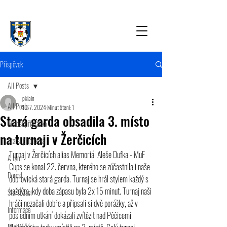
Příspěvek
All Posts
pklain
All Posts
10. 7. 2024
Minut čtení: 1
Stará garda obsadila 3. místo
Mladší přípravka
na turnaji v Žerčicích
Starší přípravka
Turnaj v Žerčicích alias Memoriál Aleše Dufka - MuF 
A tým
Cups se konal 22. června, kterého se zúčastnila i naše 
Dorost
dobrovická stará garda. Turnaj se hrál stylem každý s 
každým, kdy doba zápasu byla 2x 15 minut. Turnaj naši 
Starší žáci
hráči nezačali dobře a připsali si dvě porážky, až v 
Informace
posledním utkání dokázali zvítězit nad Pěčicemi. 
Mladší žáci