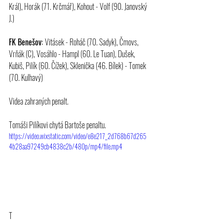
Král), Horák (71. Krčmář), Kohout - Volf (90. Janovský 
J.)
FK Benešov: 
Vitásek - Roháč (70. Sadyk), Čmovs, 
Vrňák (C), Vosáhlo - Hampl (60. Le Tuan), Dušek, 
Kubiš, Pilík (60. Čížek), Sklenička (46. Bílek) - Tomek 
(70. Kulhavý)
Videa zahraných penalt.
Tomáši Pilíkovi chytá Bartoše penaltu.
https://video.wixstatic.com/video/e8e217_2d768b67d265
4b28aa97249cb4838c2b/480p/mp4/file.mp4
T