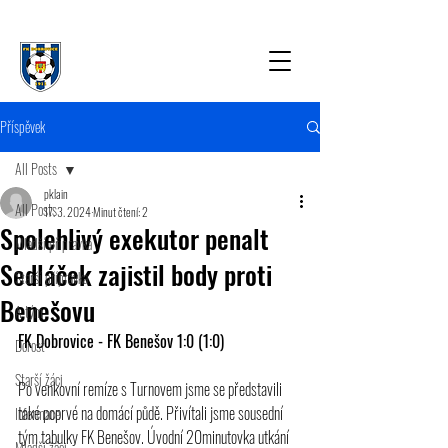
Příspěvek
All Posts
pklain
All Posts
17. 3. 2024
Minut čtení: 2
Spolehlivý exekutor penalt
Mladší přípravka
Sedláček zajistil body proti
Starší přípravka
Benešovu
A tým
FK Dobrovice - FK Benešov 1:0 (1:0)
Dorost
Starší žáci
Po venkovní remíze s Turnovem jsme se představili 
také poprvé na domácí půdě. Přivítali jsme sousední 
Informace
tým tabulky FK Benešov. Úvodní 20minutovka utkání 
Mladší žáci