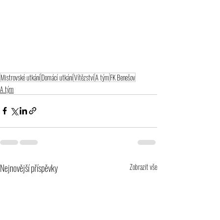
Mistrovské utkání
Domácí utkání
Vítězství
A tým
FK Benešov
A tým
Nejnovější příspěvky
Zobrazit vše