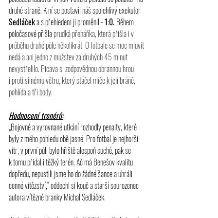
druhé straně. K ní se postavil náš spolehlivý exekutor 
Sedláček
 a s přehledem ji proměnil - 
1:0. 
Během 
poločasové přišla 
prudká přeháňka, která přišla i v 
průběhu druhé půle několikrát. O fotbale se moc mluvit 
nedá a ani jedno z mužstev za druhých 45 minut 
nevystřelilo. Picava si zodpovědnou obrannou hrou 
i proti silnému větru, který stáčel míče k její bráně, 
pohlídala tři body.
Hodnocení trenérů:
„Bojovné a vyrovnané utkání rozhodly penalty, které 
byly z mého pohledu obě jasné. Pro fotbal je nejhorší 
vítr, v první půli bylo hřiště alespoň suché, pak se 
k tomu přidal i těžký terén. Ač má Benešov kvalitu 
dopředu, nepustili jsme ho do žádné šance a uhráli 
cenné vítězství,“ oddechl si kouč a starší sourozenec 
autora vítězné branky Michal Sedláček.