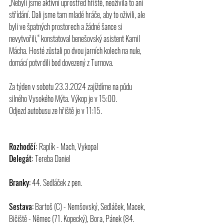
„Nebyli jsme aktivní uprostřed hřiště, neoživila to ani 
střídání. Dali jsme tam mladé hráče, aby to oživili, ale 
byli ve špatných prostorech a žádné šance si 
nevytvořili,“ konstatoval benešovský asistent Kamil 
Mácha. Hosté zůstali po dvou jarních kolech na nule, 
domácí potvrdili bod dovezený z Turnova.
Za týden v sobotu 23.3.2024 zajíždíme na půdu 
silného Vysokého Mýta. Výkop je v 15:00. 
Odjezd autobusu ze hřiště je v 11:15.
Rozhodčí: 
Raplík - Mach, Vykopal
Delegát: 
Tereba Daniel
Branky:
 44. Sedláček z pen.
Sestava:
 Bartoš (C) - Nemšovský, Sedláček, Macek, 
Bičiště - Němec (71. Kopecký), Bora, Pánek (84. 