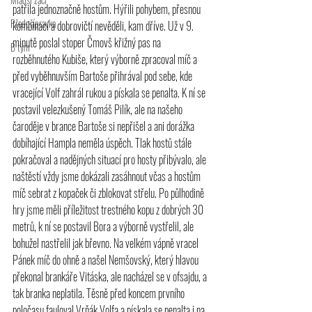
patřila jednoznačně hostům. Hýřili pohybem, přesnou 
Předpřípravka
kombinací a dobrovičtí nevěděli, kam dříve. Už v 9. 
minutě poslal stoper Čmovš křižný pas na 
B tým
rozběhnutého Kubiše, který výborně zpracoval míč a 
před vyběhnuvším Bartoše přihrával pod sebe, kde 
vracející Volf zahrál rukou a pískala se penalta. K ní se 
postavil velezkušený Tomáš Pilík, ale na našeho 
čaroděje v brance Bartoše si nepřišel a ani dorážka 
dobíhající Hampla neměla úspěch. Tlak hostů stále 
pokračoval a nadějných situací pro hosty přibývalo, ale 
naštěstí vždy jsme dokázali zasáhnout včas a hostům 
míč sebrat z kopaček či zblokovat střelu. Po půlhodině 
hry jsme měli příležitost trestného kopu z dobrých 30 
metrů, k ní se postavil Bora a výborně vystřelil, ale 
bohužel nastřelil jak břevno. Na velkém vápně vracel 
Pánek míč do ohně a našel Nemšovský, který hlavou 
překonal brankáře Vitáska, ale nacházel se v ofsajdu, a 
tak branka neplatila. Těsně před koncem prvního 
poločasu fauloval Vrňák Volfa a pískala se penalta i na 