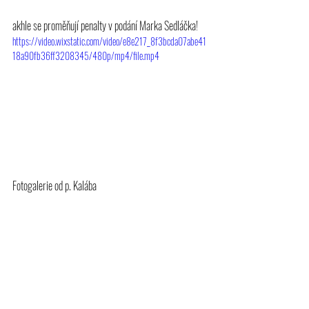
akhle se proměňují penalty v podání Marka Sedláčka!
https://video.wixstatic.com/video/e8e217_8f3bcda07abe41
18a90fb36ff3208345/480p/mp4/file.mp4
Fotogalerie od p. Kalába