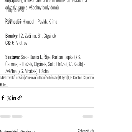
nepříjemný, bojoval, ale na nás to tentokrát nestačilo a 
odvezly jsme si všechny body domů.
Předpřípravka
B tým
Rozhodčí:
 Hloucal - Pavlík, Klíma
Branky:
 12. Zvěřina, 61. Cigánek
ČK: 
6. Vietrov
Sestava: 
Šak - Durna J., Řípa, Karban, Lepka (76. 
Čermák) - Hložek, Cigánek, Šolc, Hrůza (87. Kaláb) - 
Zvěřina (76. Mráček), Pácha
Mistrovské utkání
Venkovní utkání
Vítězství
B tým
TJF Čechie Čejetice
B tým
Nejnovější příspěvky
Zobrazit vše