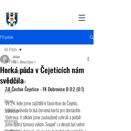
Příspěvek
All Posts
pklain
All Posts
19. 5.
Minut čtení: 1
Horká půda v Čejeticích nám
Mladší přípravka
svědčila
Starší přípravka
TJF Čechie Čejetice - FK Dobrovice B 0:2 (0:1)
A tým
Dorost
Ve 24. kole jsme zajížděli k favoritovi do Čejetic. 
Utkání ovlivnila brzká červená karta pro domácího 
Starší žáci
Vietrova. V utkání jsme zaslouženě vyhráli a podali 
Informace
jsme dobrý týmový výkon. Soupeř i o deseti byl velmi 
Mladší žáci