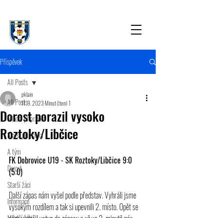
Příspěvek
All Posts
pklain
All Posts
11. 9. 2023
Minut čtení: 1
Dorost porazil vysoko
Mladší přípravka
Roztoky/Libčice
Starší přípravka
A tým
FK Dobrovice U19 - SK Roztoky/Libčice 9:0 
Dorost
(5:0)  
Starší žáci
Další zápas nám vyšel podle představ. Vyhráli jsme 
Informace
vysokým rozdílem a tak si upevnili 2. místo. Opět se 
Mladší žáci