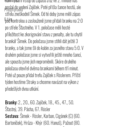
nám vydařil vstup do zápasu a už ve 2. minutě nás 
poslal do vedení Zajíček. Poté přišla šance hostů, ale 
Předpřípravka
střelu zneškodnil Šimek. Od té doby jsme měli zápas 
B tým
pod kontrolou a zaslouženě jsme přidali branku na 2:0 
po střele Šťastného. V 1. poločase měli hosté 
příležitost ke zkorigování stavu z penalty, ale tu chytil 
brankář Šimek. Do poločasu jsme stihli dát ještě 3 
branky, a tak jsme šli do kabin za jasného stavu 5:0. V 
druhém poločase jsme si vytvořili ještě mnoho šancí, 
ale spoustu jsme jich neproměnili. Skóre druhého 
poločasu otevřel dvěma brankami během tří minut. 
Poté už pouze přidal trefu Zajíček s Röslerem. Příští 
týden hostíme Straky a chceme navázat na výkon z 
předešlých dvou utkání.
Branky:
 2., 20., 60. Zajíček, 18., 45., 47., 50. 
Šťastný, 39. Pácha, 67. Rösler
Sestava: 
Šimek - Rösler, Karban, Cigánek (C) (60. 
Bartoníček), Hrůza - Khýr (60. Hanuš), Pažout (80. 