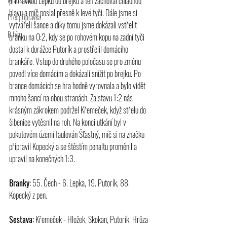
přihrávkou Lepku do brejku a ten zachoval chladnou 
hlavu a míč poslal přesně k levé tyči. Dále jsme si 
Předpřípravka
vytvářeli šance a díky tomu jsme dokázali vstřelit 
B tým
branku na 0:2, kdy se po rohovém kopu na zadní tyči 
dostal k dorážce Putorík a prostřelil domácího 
brankáře. Vstup do druhého poločasu se pro změnu 
povedl více domácím a dokázali snížit po brejku. Po 
brance domácích se hra hodně vyrovnala a bylo vidět 
mnoho šancí na obou stranách. Za stavu 1:2 nás 
krásným zákrokem podržel Křemeček, když střelu do 
šibenice vytěsnil na roh. Na konci utkání byl v 
pokutovém území faulován Šťastný, míč si na značku 
připravil Kopecký a se štěstím penaltu proměnil a 
upravil na konečných 1:3.
Branky:
 55. Čech - 6. Lepka, 19. Putorík, 88. 
Kopecký z pen.
Sestava:
 Křemeček - Hložek, Skokan, Putorík, Hrůza 