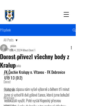
Příspěvek
All Posts
pklain
All Posts
28. 4. 2024
Minut čtení: 1
Dorost přivezl všechny body z
Mladší přípravka
Kralup
Starší přípravka
FK Čechie Kralupy n. Vltavou - FK Dobrovice 
A tým
U19 1:3 (0:2)
Dorost
Vstup do zápasu nám vyšel výborně a během tří minut 
Starší žáci
jsme si vytvořili dvě gólové šance, které jsme bohužel 
Informace
nedokázali využít. Poté vyslal Kopecký přesnou 
Mladší žáci