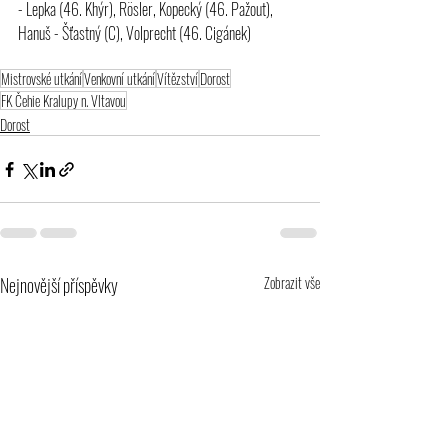
- Lepka (46. Khýr), Rösler, Kopecký (46. Pažout), 
Hanuš - Šťastný (C), Volprecht (46. Cigánek)
Mistrovské utkání
Venkovní utkání
Vítězství
Dorost
FK Čehie Kralupy n. Vltavou
Dorost
Nejnovější příspěvky
Zobrazit vše