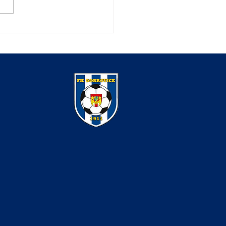
 poslední domácí zápas
lo brankou v posledních
tách