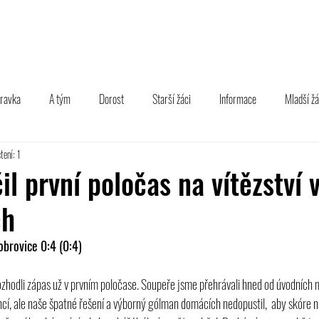
TÝM
B TÝM
MLÁDEŽ
FOTOGALERIE
PARTNEŘI
pravka
A tým
Dorost
Starší žáci
Informace
Mladší žá
tení: 1
l první poločas na vítězství 
ch
obrovice 0:4 (0:4)
zhodli zápas už v prvním poločase. Soupeře jsme přehrávali hned od úvodních m
cí, ale naše špatné řešení a výborný gólman domácích nedopustil,  aby skóre na