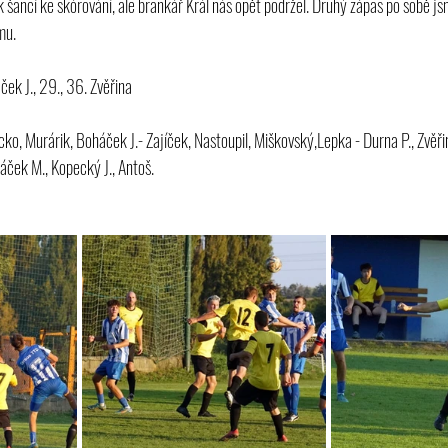
k šancí ke skórování, ale brankář Král nás opět podržel. Druhý zápas po sobě j
mu.
ček J., 29., 36. Zvěřina
acko, Murárik, Boháček J.- Zajíček, Nastoupil, Miškovský,Lepka - Durna P., Zvěři
háček M., Kopecký J., Antoš.