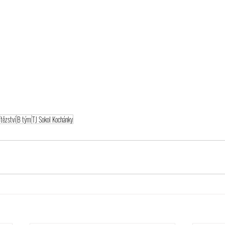
ítězství
B tým
TJ Sokol Kochánky