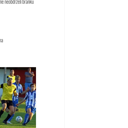
sme neobdrželi branku 
na