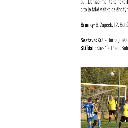
půli. Domácí měli také několi
a to je také vizitka celého tý
Branky:
 8. Zajíček, 12. Bohá
Sestava:
 Král - Durna J., M
Střídali:
 Kovačík, Poslt, Bo