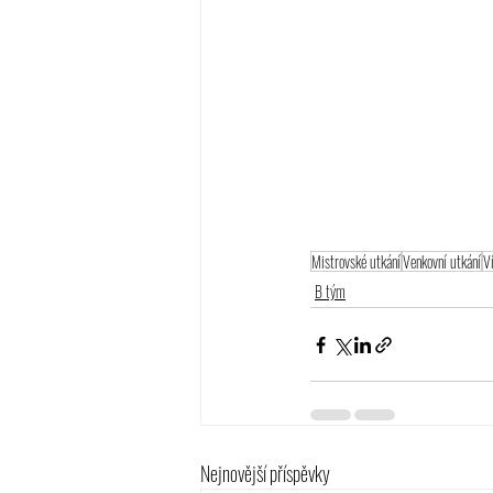
Mistrovské utkání
Venkovní utkání
V
B tým
Nejnovější příspěvky