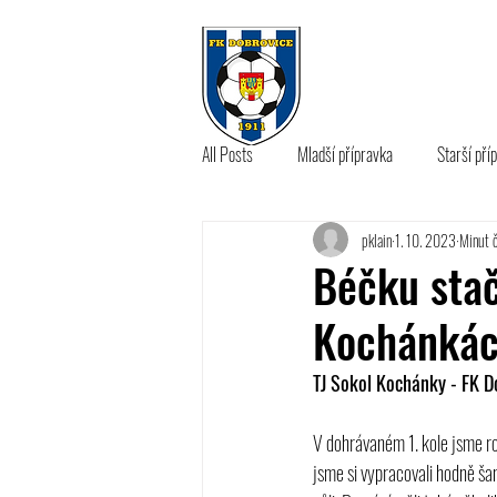
KLUB
A 
All Posts
Mladší přípravka
Starší pří
pklain
1. 10. 2023
Minut č
B tým
Béčku stači
Kochánká
TJ Sokol Kochánky - FK D
V dohrávaném 1. kole jsme ro
jsme si vypracovali hodně šan