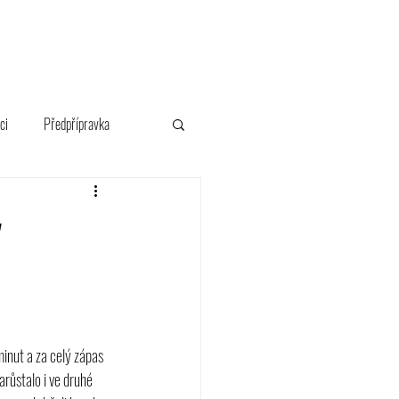
FANSHOP
ci
Předpřípravka
v
inut a za celý zápas 
růstalo i ve druhé 