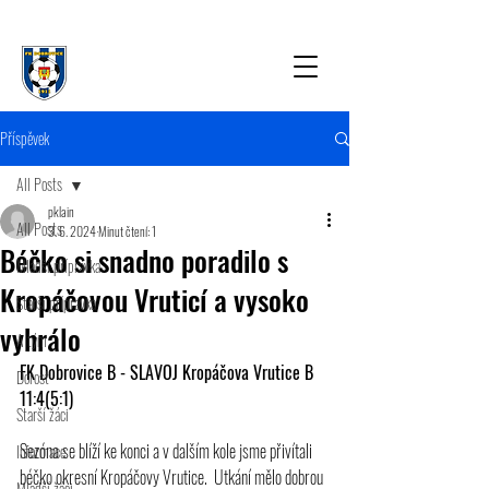
Příspěvek
All Posts
pklain
All Posts
3. 6. 2024
Minut čtení: 1
Béčko si snadno poradilo s
Mladší přípravka
Kropáčovou Vruticí a vysoko
Starší přípravka
vyhrálo
A tým
FK Dobrovice B - SLAVOJ Kropáčova Vrutice B 
Dorost
11:4(5:1)
Starší žáci
Sezóna se blíží ke konci a v dalším kole jsme přivítali 
Informace
béčko okresní Kropáčovy Vrutice.  Utkání mělo dobrou 
Mladší žáci