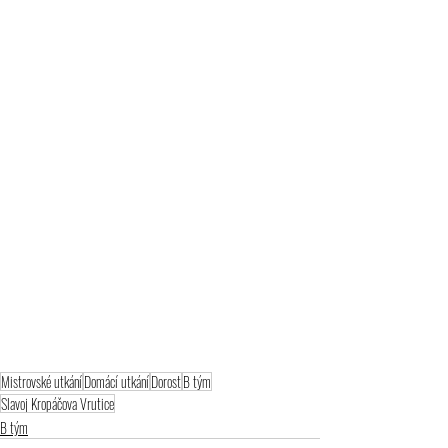
Mistrovské utkání
Domácí utkání
Dorost
B tým
Slavoj Kropáčova Vrutice
B tým