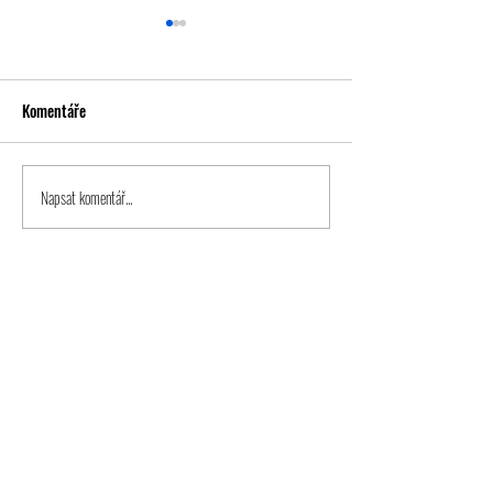
Komentáře
Napsat komentář...
Béčko završilo sezónu remízou
Béčko poslední do
s mistrem 8. ligy
zvládlo brankou v 
minutách
KLUB
Historie
Síň
slá
vy
Informace o klu
bu
Vedení klu
bu