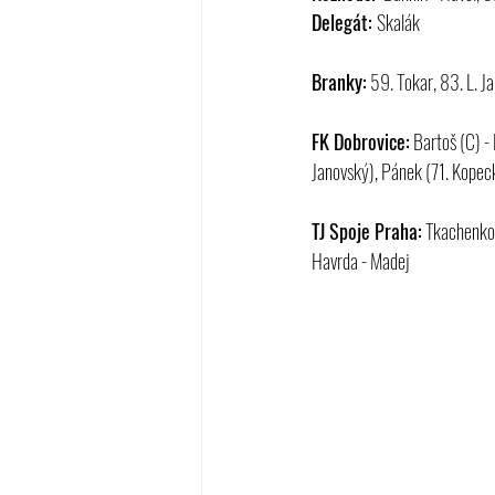
Delegát: 
Skalák
Branky:
 59. Tokar, 83. L. J
FK Dobrovice:
 Bartoš (C) -
Janovský), Pánek (71. Kopeck
TJ Spoje Praha:
 Tkachenko 
Havrda - Madej