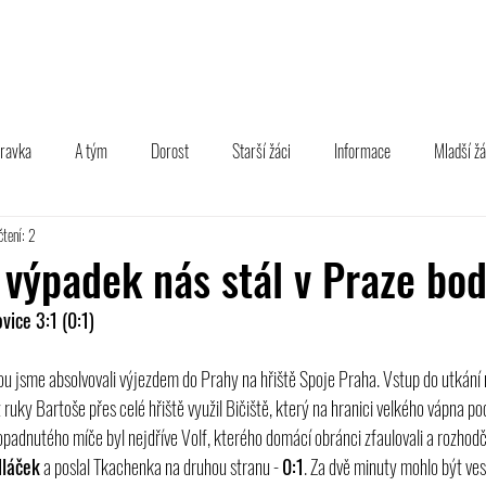
TÝM
B TÝM
MLÁDEŽ
FOTOGALERIE
PARTNEŘI
pravka
A tým
Dorost
Starší žáci
Informace
Mladší žá
čtení: 2
výpadek nás stál v Praze bo
vice 3:1 (0:1)
ou jsme absolvovali výjezdem do Prahy na hřiště Spoje Praha. Vstup do utkání
 ruky Bartoše přes celé hřiště využil Bičiště, který na hranici velkého vápna po
padnutého míče byl nejdříve Volf, kterého domácí obránci zfaulovali a rozhodčí 
láček
 a poslal Tkachenka na druhou stranu - 
0:1
. Za dvě minuty mohlo být vese