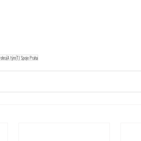
rohra
A tým
TJ Spoje Praha