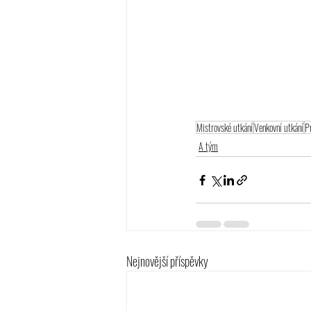
Mistrovské utkání
Venkovní utkání
P
A tým
Nejnovější příspěvky