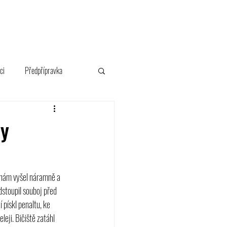
FANSHOP
ci
Předpřípravka
dy
 nám vyšel náramně a 
dstoupil souboj před 
pískl penaltu, ke 
leji. Bičiště zatáhl 