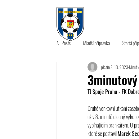
KLUB
A 
All Posts
Mladší přípravka
Starší pří
pklain
8. 10. 2023
Minut 
B tým
3minutový 
TJ Spoje Praha - FK Dobro
Druhé venkovní utkání zaseb
už v 8. minutě dlouhý výkop z
vybíhajícím brankářem. U pro
které se postavil 
Marek Sed