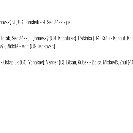
anovský vl., 86. Tanchyk - 9. Sedláček z pen.
 Horák, Sedláček, L. Janovský (84. Kacafírek), Pečínka (84. Král) - Kohout, Kno
ý), Bičiště - Volf (89. Makovec)
- Ostapjuk (60. Yanakov), Verner (C), Bican, Kubek - Baisa, Miskovič, Zhul (46