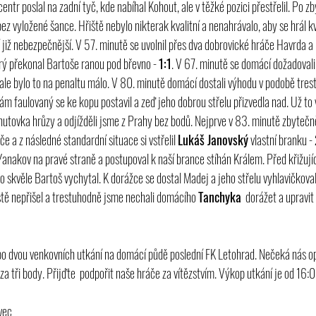
centr poslal na zadní tyč, kde nabíhal Kohout, ale v těžké pozici přestřelil. Po z
bez vyložené šance. Hřiště nebylo nikterak kvalitní a nenahrávalo, aby se hrál kva
již nebezpečnější. V 57. minutě se uvolnil přes dva dobrovické hráče Havrda a 
erý překonal Bartoše ranou pod břevno - 
1:1
. V 67. minutě se domácí dožadovali 
le bylo to na penaltu málo. V 80. minutě domácí dostali výhodu v podobě tres
ám faulovaný se ke kopu postavil a zeď jeho dobrou střelu přizvedla nad. Už to 
inutovka hrůzy a odjížděli jsme z Prahy bez bodů. Nejprve v 83. minutě zbytečn
e a z následné standardní situace si vstřelil 
Lukáš Janovský
 vlastní branku - 
 Yanakov na pravé straně a postupoval k naší brance stíhán Králem. Před křižuj
ho skvěle Bartoš vychytal. K dorážce se dostal Madej a jeho střelu vyhlavičkova
tě nepřišel a trestuhodně jsme nechali domácího 
Tanchyka
  dorážet a upravi
po dvou venkovních utkání na domácí půdě poslední FK Letohrad. Nečeká nás op
a tři body. Přijďte  podpořit naše hráče za vítězstvím. Výkop utkání je od 16:0
vec