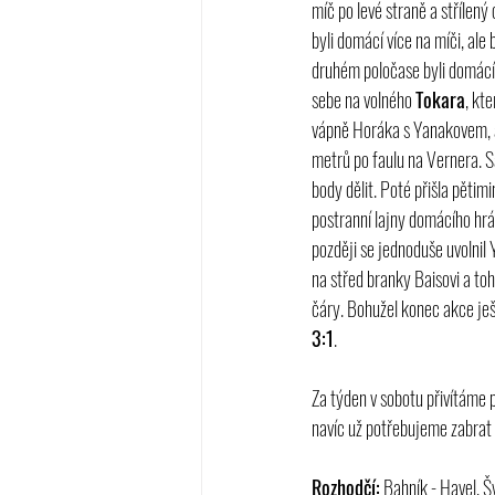
míč po levé straně a střílený 
byli domácí více na míči, ale 
druhém poločase byli domácí 
sebe na volného 
Tokara
, kt
vápně Horáka s Yanakovem, a
metrů po faulu na Vernera. S
body dělit. Poté přišla pětim
postranní lajny domácího hráč
později se jednoduše uvolnil
na střed branky Baisovi a to
čáry. Bohužel konec akce ješ
3:1
.
Za týden v sobotu přivítáme 
navíc už potřebujeme zabrat z
Rozhodčí:
 Bahník - Havel, Š