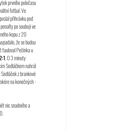
bytek prvního poločasu 
litní fotbal. Ve 
poslal přihrávku pod 
penalty po souboji ve 
tného kopu z 20 
vypadalo, že se budou 
ě fauloval Pečínka u 
2:1
. O 3 minuty 
ícím Sedláčkem nahrál 
l Sedláček z brankové 
t skóre na konečných - 
ět nic snadného a 
0.