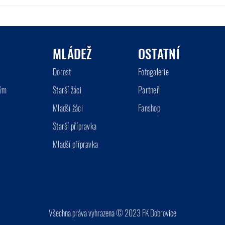
Podzimní programy jednotlivých
kategorií
MLÁDEŽ
OSTATNÍ
Doro
st
Fo
tog
a
lerie
tým
Starší ž
áci
Part
neři
Mladší ž
áci
Fanshop
Starší přípr
a
vka
Mladší přípra
vka
Všechna práva vyhrazena © 2023 FK Dobrovice