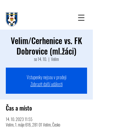
Velim/Cerhenice vs. FK
Dobrovice (ml.žáci)
so 14. 10.
  |  
Velim
Vstupenky nejsou v prodeji
Zobrazit další události
Čas a místo
14. 10. 2023 11:55
Velim, 1. máje 616, 281 01 Velim, Česko