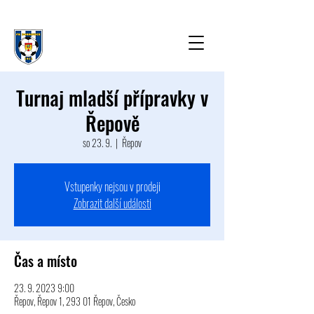
Turnaj mladší přípravky v
Řepově
so 23. 9.
  |  
Řepov
Vstupenky nejsou v prodeji
Zobrazit další události
Čas a místo
23. 9. 2023 9:00
Řepov, Řepov 1, 293 01 Řepov, Česko