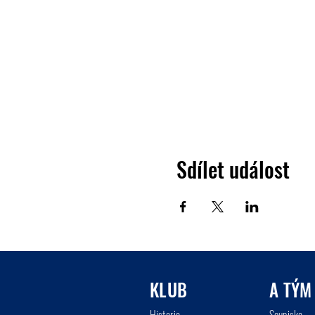
Sdílet událost
KLUB
A TÝM