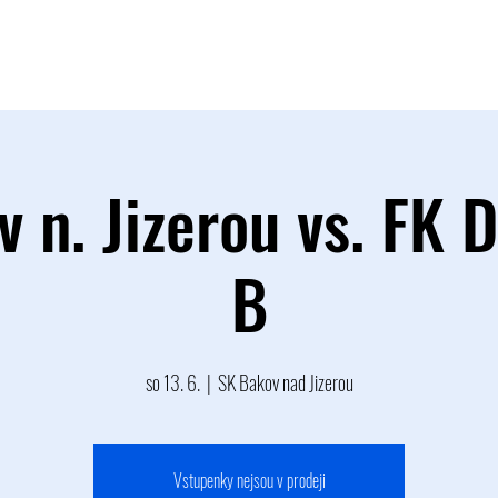
TÝM
B TÝM
MLÁDEŽ
FOTOGALERIE
PARTNEŘI
 n. Jizerou vs. FK 
B
so 13. 6.
  |  
SK Bakov nad Jizerou
Vstupenky nejsou v prodeji