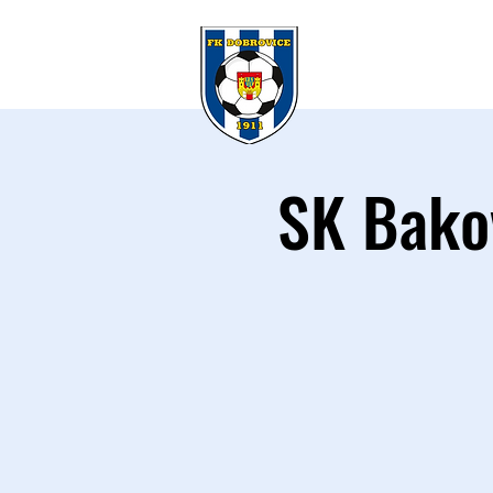
KLUB
A 
SK Bakov