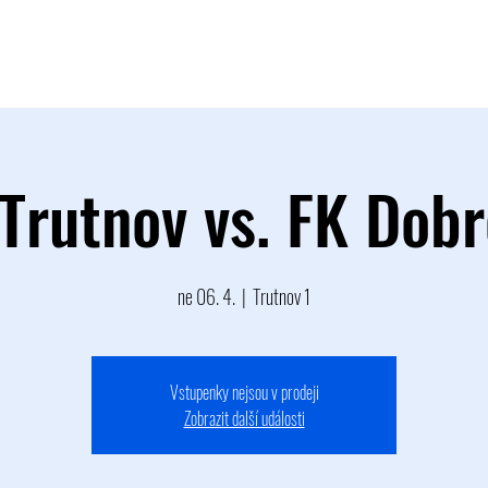
TÝM
B TÝM
MLÁDEŽ
FOTOGALERIE
PARTNEŘI
Trutnov vs. FK Dobr
ne 06. 4.
  |  
Trutnov 1
Vstupenky nejsou v prodeji
Zobrazit další události