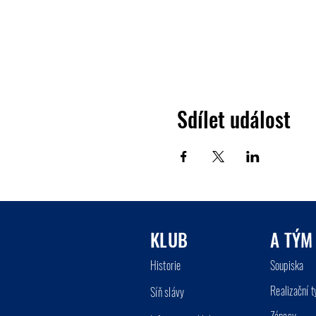
Sdílet událost
KLUB
A TÝM
Historie
So
up
iska
Realizační 
Síň
slá
vy