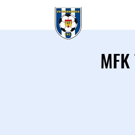
KLUB
A 
MFK 