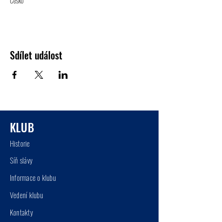
Česko
Sdílet událost
KLUB
Historie
Síň
slá
vy
Informace o klu
bu
Vedení klu
bu
Kont
akty