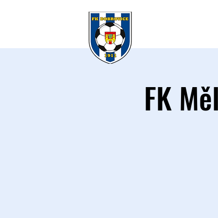
KLUB
A 
FK Měl