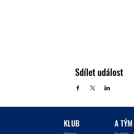
Sdílet událost
KLUB
A TÝM