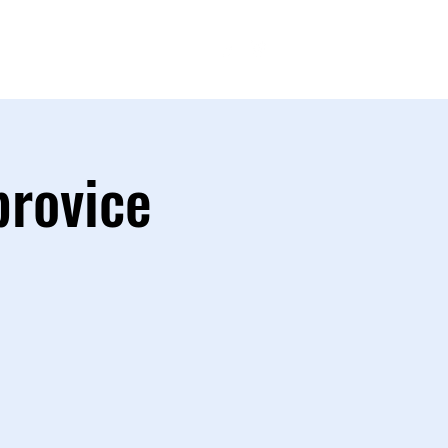
FANSHOP
brovice