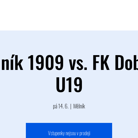
TÝM
B TÝM
MLÁDEŽ
FOTOGALERIE
PARTNEŘI
ník 1909 vs. FK Do
U19
pá 14. 6.
  |  
Mělník
Vstupenky nejsou v prodeji