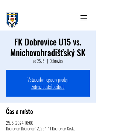
FK Dobrovice U15 vs.
Mnichovohradišťský SK
so 25. 5.
  |  
Dobrovice
Vstupenky nejsou v prodeji
Zobrazit další události
Čas a místo
25. 5. 2024 10:00
Dobrovice, Dobrovice 12, 294 41 Dobrovice, Česko