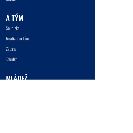
A TÝM
So
up
iska
Realizační tým
Zápasy
Tabu
lka
MLÁDEŽ
Doro
st
Starší ž
áci
Mladší ž
áci
Starší přípr
a
vka
Mladší přípra
vka