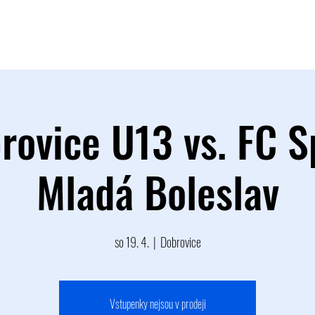
TÝM
B TÝM
MLÁDEŽ
FOTOGALERIE
PARTNEŘI
rovice U13 vs. FC S
Mladá Boleslav
so 19. 4.
  |  
Dobrovice
Vstupenky nejsou v prodeji