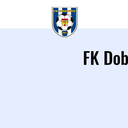
KLUB
A 
FK Dob