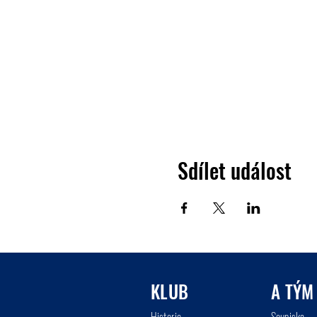
Sdílet událost
KLUB
A TÝM