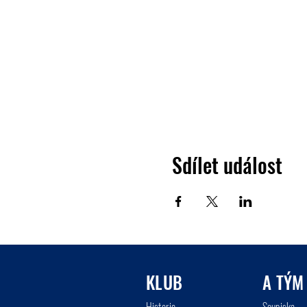
Sdílet událost
KLUB
A TÝM