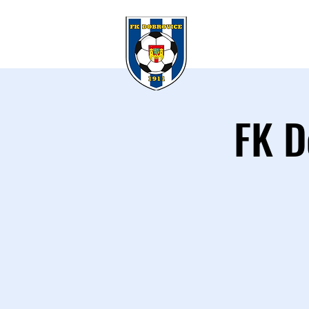
KLUB
A 
FK D