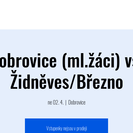
TÝM
B TÝM
MLÁDEŽ
FOTOGALERIE
PARTNEŘI
obrovice (ml.žáci) v
Židněves/Březno
ne 02. 4.
  |  
Dobrovice
Vstupenky nejsou v prodeji