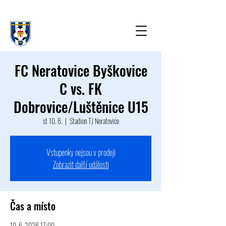
FC Neratovice Byškovice
C vs. FK
Dobrovice/Luštěnice U15
st 10. 6.
  |  
Stadion TJ Neratovice
Vstupenky nejsou v prodeji
Zobrazit další události
Čas a místo
10. 6. 2026 17:00