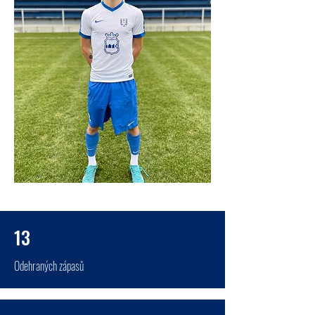
13
Odehraných zápasů