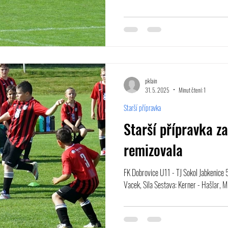
pklain
31. 5. 2025
Minut čtení: 1
Starší přípravka
Starší přípravka z
remizovala
FK Dobrovice U11 - TJ Sokol Jabkenice 5
Vacek, Sila Sestava: Kerner - Hašlar, Mi