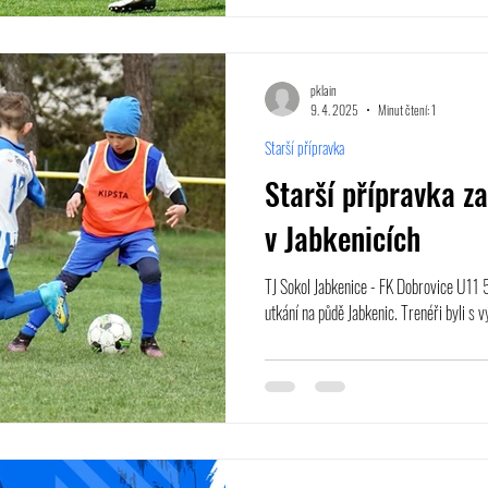
pklain
9. 4. 2025
Minut čtení: 1
Starší přípravka
Starší přípravka za
v Jabkenicích
TJ Sokol Jabkenice - FK Dobrovice U11 5
utkání na půdě Jabkenic. Trenéři byli s v