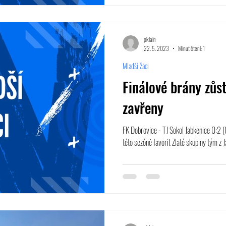
pklain
22. 5. 2023
Minut čtení: 1
Mladší žáci
Finálové brány zů
zavřeny
FK Dobrovice - TJ Sokol Jabkenice 0:2 (
této sezóně favorit Zlaté skupiny tým z J