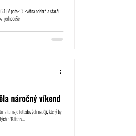
(6:1) V pátek 3. května odehrála starší
yl jednoduše...
ěla náročný víkend
nila turnaje fotbalových nadějí, který byl
ých hřištích v...