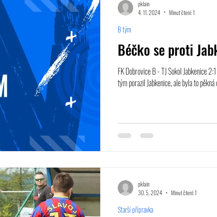
pklain
4. 11. 2024
Minut čtení: 1
B tým
Béčko se proti Jab
FK Dobrovice B - TJ Sokol Jabkenice 2:
tým porazil Jabkenice, ale byla to pěkná d
pklain
30. 5. 2024
Minut čtení: 1
Starší přípravka