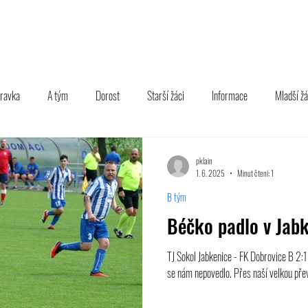
TÝM
B TÝM
MLÁDEŽ
FOTOGALERIE
PARTNEŘI
pravka
A tým
Dorost
Starší žáci
Informace
Mladší žá
pklain
1. 6. 2025
Minut čtení: 1
B tým
Béčko padlo v Jabk
TJ Sokol Jabkenice - FK Dobrovice B 2:
se nám nepovedlo. Přes naší velkou přev