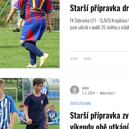
Starší přípravka dr
FK Dobrovice U11 - SLAVOJ Kropáčova V
jsme sehráli v neděli 26. května a zvládl
pklain
5. 5. 2024
Minut čtení: 1
Starší přípravka
Starší přípravka z
víkendu obě utkání