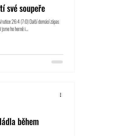
tí své soupeře
rutice 26:4 (7:0) Další domácí zápas
i jsme ho herně i...
vládla během