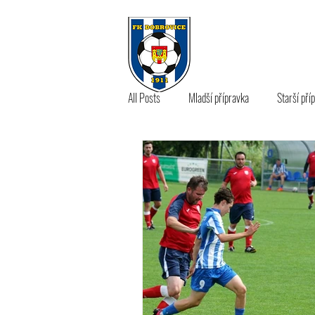
KLUB
A 
All Posts
Mladší přípravka
Starší pří
B tým