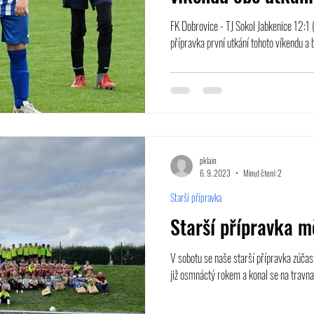
FK Dobrovice - TJ Sokol Jabkenice 12:1 
přípravka první utkání tohoto víkendu a b
pklain
6. 9. 2023
Minut čtení: 2
Starší přípravka
Starší přípravka m
V sobotu se naše starší přípravka zúčast
již osmnáctý rokem a konal se na travnat