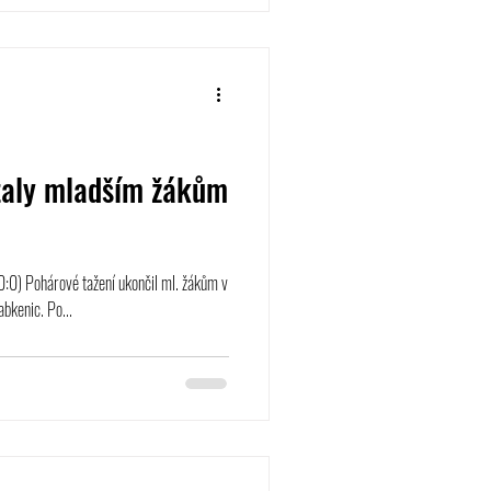
staly mladším žákům
0:0) Pohárové tažení ukončil ml. žákům v
abkenic. Po...