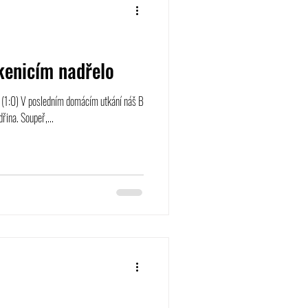
kenicím nadřelo
1 (1:0) V posledním domácím utkání náš B
řina. Soupeř,...