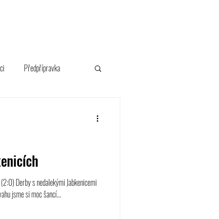
FANSHOP
ci
Předpřípravka
enicích
1 (2:0) Derby s nedalekými Jabkenicemi
ahu jsme si moc šancí...