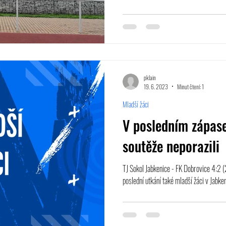
pklain
19. 6. 2023
Minut čtení: 1
Mladší žáci
V posledním zápase
soutěže neporazili
TJ Sokol Jabkenice - FK Dobrovice 4:2 (
poslední utkání také mladší žáci v Jabken