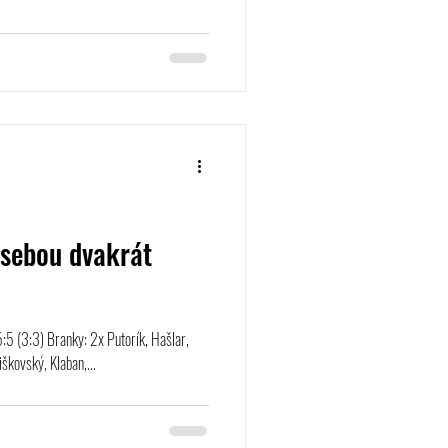
asebou dvakrát
:5 (3:3) Branky: 2x Putorík, Hašlar,
škovský, Klaban,...