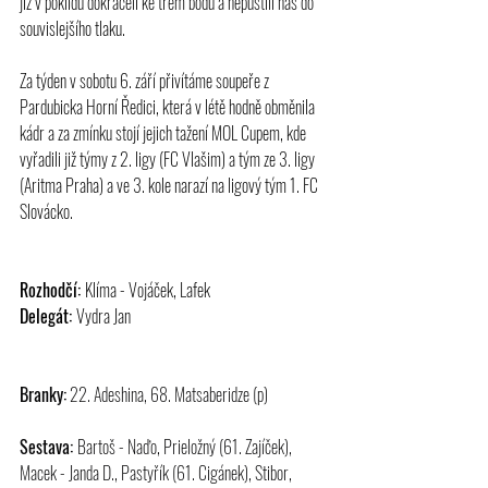
již v poklidu dokráčeli ke třem bodů a nepustili nás do 
souvislejšího tlaku. 
Za týden v sobotu 6. září přivítáme soupeře z 
Pardubicka Horní Ředici, která v létě hodně obměnila 
kádr a za zmínku stojí jejich tažení MOL Cupem, kde 
vyřadili již týmy z 2. ligy (FC Vlašim) a tým ze 3. ligy 
(Aritma Praha) a ve 3. kole narazí na ligový tým 1. FC 
Slovácko.
Rozhodčí: 
Klíma - Vojáček, Lafek
Delegát: 
Vydra Jan
Branky:
 22. Adeshina, 68. Matsaberidze (p)
Sestava: 
Bartoš - Naďo, Prieložný (61. Zajíček), 
Macek - Janda D., Pastyřík (61. Cigánek), Stibor, 