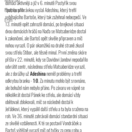
domácí aktivněji a již v 6. minutě Pastyřík svou 
špatnou přihrávkou vyslal Adeshinu, který trefil 
Předpřípravka
vybíhajícího Bartoše, který tak zažehnal nebezpečí. Ve 
B tým
13. minutě opět zahrozili domácí, po brejkové situaci 
dvou domácích hráčů na Naďa se Matsaberidze dostal 
k zakončení, ale Bartoš opět skvěle připraven a míč 
nohou vyrazil. O pár okamžiků na druhé straně zkusil 
svou střelu Stibor, ale těsně minul. První změna skóre 
přišla v 22. minutě, kdy se Davidovi Jandovi nepodařilo 
odvrátit centr, následnou střelu Matsaberidze vyrazil, 
ale z dorážky už
 Adeshina
 neměl problémy a trefil 
odkrytou branku - 
1:0
. Za minutu mohlo být srovnáno, 
ale bohužel nám nebylo přáno. Po závaru ve vápně se 
několikrát dostal Pánek ke střelu, ale domácí vždy 
obětovaě zblokovali, míč se následně dostal k 
Jeřábkovi, který vypálil další střelu a ta byla sražena na 
roh. Ve 36. minutě zahrávali domácí standardní situaci 
ze skvělé vzdálenosti. K té se postavil Vondráček a 
Bartoš výtěčně vyrazil míč od tyčky za cenu rohu a 