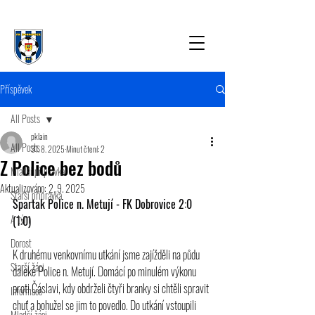
Příspěvek
All Posts
pklain
All Posts
31. 8. 2025
Minut čtení: 2
Z Police bez bodů
Mladší přípravka
Aktualizováno:
2. 9. 2025
Starší přípravka
Spartak Police n. Metují - FK Dobrovice 2:0 
A tým
(1:0)
Dorost
K druhému venkovnímu utkání jsme zajížděli na půdu 
Starší žáci
daleké Police n. Metují. Domácí po minulém výkonu 
proti Čáslavi, kdy obdrželi čtyři branky si chtěli spravit 
Informace
chuť a bohužel se jim to povedlo. Do utkání vstoupili 
Mladší žáci