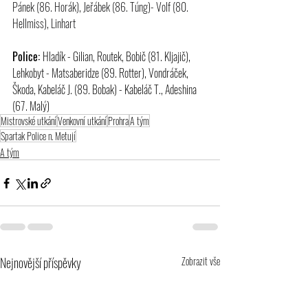
Pánek (86. Horák), Jeřábek (86. Túng)- Volf (80. 
Hellmiss), Linhart
Police: 
Hladík - Gilian, Routek, Bobič (81. Kljajič), 
Lehkobyt - Matsaberidze (89. Rotter), Vondráček, 
Škoda, Kabeláč J. (89. Bobak) - Kabeláč T., Adeshina 
(67. Malý)
Mistrovské utkání
Venkovní utkání
Prohra
A tým
Spartak Police n. Metují
A tým
Nejnovější příspěvky
Zobrazit vše