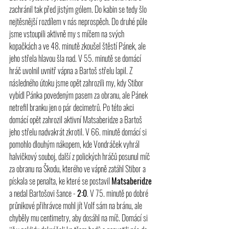
zachránil tak před jistým gólem. Do kabin se tedy šlo 
nejtěsnější rozdílem v nás neprospěch. Do druhé půle 
jsme vstoupili aktivně my s míčem na svých 
kopačkách a ve 48. minutě zkoušel štěstí Pánek, ale 
jeho střela hlavou šla nad. V 55. minutě se domácí 
hráč uvolnil uvnitř vápna a Bartoš střelu lapil. Z 
následného útoku jsme opět zahrozili my, kdy Stibor 
vybídl Pánka povedeným pasem za obranu, ale Pánek 
netrefil branku jen o pár decimetrů. Po této akci 
domácí opět zahrozil aktivní Matsaberidze a Bartoš 
jeho střelu nadvakrát zkrotil. V 66. minutě domácí si 
pomohlo dlouhým nákopem, kde Vondráček vyhrál 
halvičkový souboj, další z polických hráčů posunul míč 
za obranu na Škodu, kterého ve vápně zatáhl Stibor a 
pískala se penalta, ke které se postavil 
Matsaberidze
a nedal Bartošovi šance - 
2:0
. V 75. minutě po dobré 
průnikové přihrávce mohl jít Volf sám na bránu, ale 
chyběly mu centimetry, aby dosáhl na míč. Domácí si 