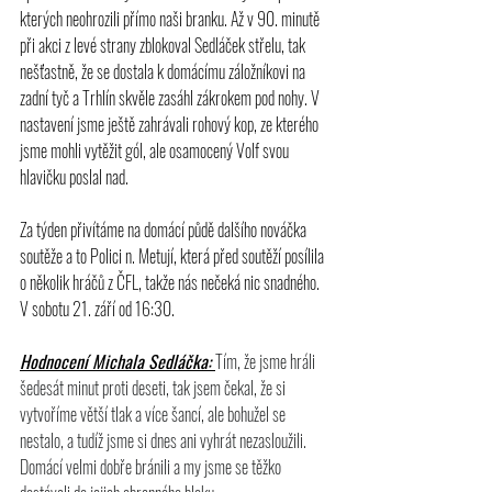
kterých neohrozili přímo naši branku. Až v 90. minutě 
při akci z levé strany zblokoval Sedláček střelu, tak 
nešťastně, že se dostala k domácímu záložníkovi na 
zadní tyč a Trhlín skvěle zasáhl zákrokem pod nohy. V 
nastavení jsme ještě zahrávali rohový kop, ze kterého 
jsme mohli vytěžit gól, ale osamocený Volf svou 
hlavičku poslal nad. 
Za týden přivítáme na domácí půdě dalšího nováčka 
soutěže a to Polici n. Metují, která před soutěží posílila 
o několik hráčů z ČFL, takže nás nečeká nic snadného. 
V sobotu 21. září od 16:30.
Hodnocení Michala Sedláčka: 
Tím, že jsme hráli 
šedesát minut proti deseti, tak jsem čekal, že si 
vytvoříme větší tlak a více šancí, ale bohužel se 
nestalo, a tudíž jsme si dnes ani vyhrát nezasloužili. 
Domácí velmi dobře bránili a my jsme se těžko 