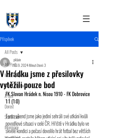
Příspěvek
All Posts
pklain
All Posts
15. 9. 2024
Minut čtení: 3
V Hrádku jsme z přesilovky
Mladší přípravka
vytěžili pouze bod
Starší přípravka
FK Slovan Hrádek n. Nisou 1910 - FK Dobrovice 
A tým
1:1 (1:0)
Dorost
Tento víkend jsme jako jediní sehráli své utkání kvůli 
Starší žáci
povodňové situaci v celé ČR. Hřiště v Hrádku bylo ve 
Informace
skvělé kondici a počasí dovolilo hrát fotbal bez větších 
Mladší žáci