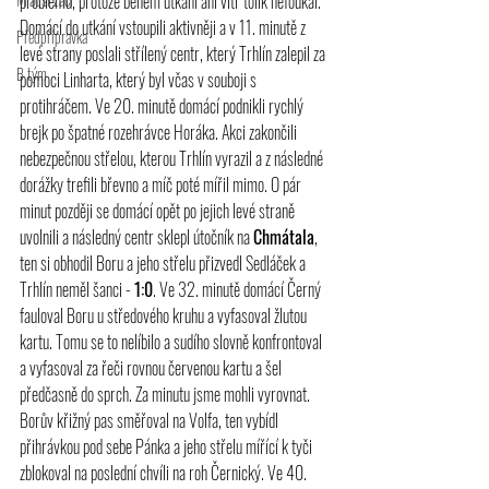
problémů, protože během utkání ani vítr tolik nefoukal. 
Domácí do utkání vstoupili aktivněji a v 11. minutě z 
Předpřípravka
levé strany poslali střílený centr, který Trhlín zalepil za 
B tým
pomoci Linharta, který byl včas v souboji s 
protihráčem. Ve 20. minutě domácí podnikli rychlý 
brejk po špatné rozehrávce Horáka. Akci zakončili 
nebezpečnou střelou, kterou Trhlín vyrazil a z následné 
dorážky trefili břevno a míč poté mířil mimo. O pár 
minut později se domácí opět po jejich levé straně 
uvolnili a následný centr sklepl útočník na 
Chmátala
, 
ten si obhodil Boru a jeho střelu přizvedl Sedláček a 
Trhlín neměl šanci - 
1:0
. Ve 32. minutě domácí Černý 
fauloval Boru u středového kruhu a vyfasoval žlutou 
kartu. Tomu se to nelíbilo a sudího slovně konfrontoval 
a vyfasoval za řeči rovnou červenou kartu a šel 
předčasně do sprch. Za minutu jsme mohli vyrovnat. 
Borův křižný pas směřoval na Volfa, ten vybídl 
přihrávkou pod sebe Pánka a jeho střelu mířící k tyči 
zblokoval na poslední chvíli na roh Černický. Ve 40. 