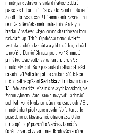
minutě jsme zahrávali standardní situaci z dobré 
pozice, ale Linhart mířil těsně vedle. Za minutu domácí 
zahodili obrovskou šanci! Přizemní centr Kavana Trhlín 
neudržel a Beníček z metru netrefil úplně odkrytou 
branku. V nastavení signál domácích z rohového kopu 
nadvakrát lapil Trhlín. O poločase trenéři dvakrát 
vystřídali a chtěli okysličit a zrychlit naši hru, bohužel 
to nepřišlo. Domácí Chmátal poslal ve 48. minutě 
přímý kop těsně vedle. Vyrovnaní přišlo až v 58. 
minutě, kdy centr Bory po standardní situaci si našel 
na zadní tyči Volf a ten pálil do shluku hráčů, kde se 
míč odrazil nejspíše od
 Sedláčka 
za brankovou čáru - 
1:1
. Poté jsme drželi více míč na svých kopačkách, ale 
žádnou vyloženou šanci jsme si nevytvořili a domácí 
podnikali rychlé brejky po našich nepřesnostech. V 81. 
minutě Linhart před vápnem uvolnil Volfa, ten střílel 
pouze do nohou Mazánka, následná dorážka Oláha 
mířila opět do připraveného Mazánka. Domácí v 
úplném závěru si vytvořili několik rohových kopů ze 