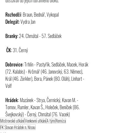
dostávali do jejich obranného bloku.
Rozhodčí:
 Braun, Bednář, Vykopal
Delegát:
 Vydra Jan
Branky:
 24. Chmátal - 57. Sedláček
ČK:
 31. Černý
Dobrovice:
 Trhlín - Pastyřík, Sedláček, Macek, Horák 
(72. Kalabis) - Krčmář (46. Janovský, 63. Němec), 
Král (46. Zörkler), Bora, Pánek (80. Oláh), Linhart - 
Volf
Hrádek: 
Mazánek - Strya, Černický, Kavan M. - 
Tomov, Rumler, Kavan Š., Holeček, Beníček (86. 
Švejkovský) - Černý, Chmátal (76. Vacek)
Mistrovské utkání
Venkovní utkání
A tým
Remíza
FK Slovan Hrádek n. Nisou