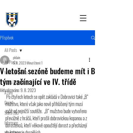
Příspěvek
All Posts
pklain
All Posts
5. 8. 2023
Minut čtení: 1
V letošní sezóně budeme mít i B
Mladší přípravka
tým začínající ve IV. třídě
Starší přípravka
Aktualizováno:
9. 8. 2023
A tým
 Po čtyřech letech se opět zakládá v Dobrovici také „B“ 
Dorost
mužstvo, které však jako nově přihlášený tým musí 
začít od nejnižší soutěže.  „B“ mužstvo bude vytvořeno 
Starší žáci
převážně z hráčů, kteří prošli dobrovickou kopanou a z 
Informace
dorostenců, kteří věkově opouštějí dorost a přecházejí 
do kategorie dospělých. 
Mladší žáci