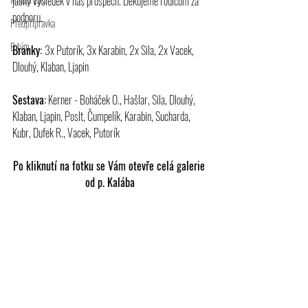
jasný výsledek v náš prospěch. Děkujeme rodičům za 
podporu.
Předpřípravka
B tým
Branky: 
3x Putorík, 3x Karabin, 2x Sila, 2x Vacek, 
Dlouhý, Klaban, Ljapin
Sestava:
 Kerner - Boháček O., Hašlar, Sila, Dlouhý, 
Klaban, Ljapin, Poslt, Čumpelík, Karabin, Sucharda, 
Kubr, Dufek R., Vacek, Putorík
Po kliknutí na fotku se Vám otevře celá galerie 
od p. Kalába