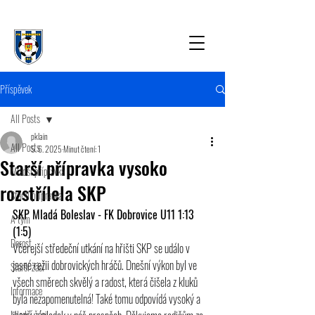
Příspěvek
All Posts
pklain
All Posts
5. 6. 2025
Minut čtení: 1
Starší přípravka vysoko
Mladší přípravka
rozstřílela SKP
Starší přípravka
SKP Mladá Boleslav - FK Dobrovice U11 1:13 
A tým
(1:5)
Dorost
Včerejší středeční utkání na hřišti SKP se událo v 
jasné režii dobrovických hráčů. 
Dnešní výkon byl ve 
Starší žáci
všech směrech skvělý a radost, která čišela z kluků 
Informace
byla nezapomenutelná! Také tomu odpovídá vysoký a 
Mladší žáci