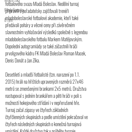
fotbalového svazu Mladá Boleslav. Nedělní turnaj 
Předpřípravka
připravili a pořadatelsky zajišťovali trenéři 
mladoboleslavské fotbalové akademie, kteří také 
B tým
předávali poháry a věcné ceny při závěrečném 
slavnostním vyhlašování výsledků společně s legendou 
mladoboleslavského fotbalu Markem Matějovským. 
Dopolední autogramiády se také zúčastnili hráči 
prvoligového kádru FK Mladá Boleslav Roman Macek, 
Denis Donát a Jan Zíka.
Desetiletí a mladší fotbalisté (tzn. narození po 1.1. 
2015) hráli na hřištích upravených rozměrů 27x46 
metrů se zmenšenými brankami 2x5 metrů. Družstva 
nastupoval s jedním brankářem a pěti hráči v poli s 
možností hokejového střídání i v nepřerušené hře. 
Turnaj začal zápasy ve čtyřech základních 
čtyřčlenných skupinách a podle umístění pokračoval ve 
čtyřech následných skupinách o konečná turnajová 
umístění. Každé družstvo tak v průběhu turnaje 