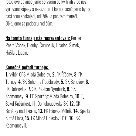
fotbalové stránce jsme se všemi celky hráli více než 
vyrované zápasy a nasazením i kombinačně jsme byli s 
naší hrou spokojeni, odjížděli s pocitem trenéři. 
Děkujeme za podporu rodičům.
Na tomto turnaji nás reprezentovali: 
Kerner, 
Poslt, Vacek, Dlouhý, Čumpelík, Hradec, Šimek, 
Hašlar, Ljapin.
Konečné pořadí turnaje: 
1. 
výběr OFS Mladá Boleslav,
 2.
 FK Říčany,
 3
. FK 
Turnov, 
4.
 SK Bohemia Poděbrady, 
5. 
SK Benešov, 
6
. 
FK
Dobrovice, 
7. 
SK Polaban Nymburk, 
8. 
SK 
Kosmonosy,
 9. 
FC Sporting Mladá Boleslav, 
10.
 TJ 
Sokol Kněžmost, 
11.
 Dolnobousovský SK, 
12. 
SK 
Benátky nad Jizerou, 
13.
 FK Pšovka Mělník, 
14. 
Sparta 
Kutná Hora, 
15.
 FK Mladá Boleslav U10, 
16. 
SK 
Kosmonosy II.