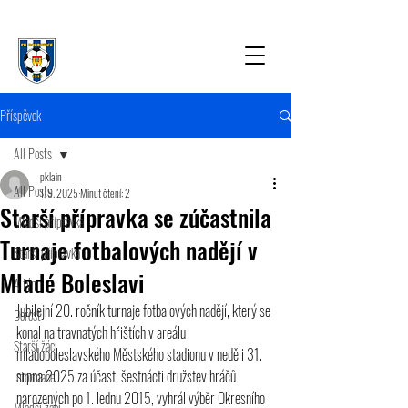
Příspěvek
All Posts
pklain
All Posts
1. 9. 2025
Minut čtení: 2
Starší přípravka se zúčastnila
Mladší přípravka
Turnaje fotbalových nadějí v
Starší přípravka
Mladé Boleslavi
A tým
Jubilejní 20. ročník turnaje fotbalových nadějí, který se 
Dorost
konal na travnatých hřištích v areálu 
Starší žáci
mladoboleslavského Městského stadionu v neděli 31. 
srpna 2025 za účasti šestnácti družstev hráčů 
Informace
narozených po 1. lednu 2015, vyhrál výběr Okresního 
Mladší žáci