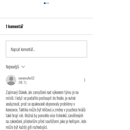
1 komentář
Napsat komentář...
Starší přípravka nestačila
Mladší a starší pří
pouze na suverénní Bakov
spolu na soustředě
Nejnovější
evovexufix02
(18. 7.)
Zajímavý článek, ale zamyšlení nad výkonem týmu je na 
místě. I když se podařilo postoupit do finále, je nutné 
analyzovat, proč se opakovaně objevovaly problémy v 
koncovce. Taktika může být klíčová a změny v psychice hráčů 
také hrají roli. Možná by pomohlo více tréninků zaměřených 
na zakončení, především před soutěžemi jako je hellspin , kde 
může být každý gól rozhodující.