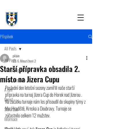
Příspěvek
All Posts
pklain
All Posts
22. 6.
Minut čtení: 2
Starší přípravka obsadila 2.
Mladší přípravka
místo na Jizera Cupu
Starší přípravka
Poslední den letošní sezony zamířili naše starší 
A tým
přípravka na turnaj Jizera Cup do Horek nad Jizerou . 
Dorost
Na začátku turnaje nám los přisoudil do skupiny týmy z 
Mn. Hradiště, Krnska a Doubravy. Turnaje se 
Starší žáci
zúčastnilo celkem 12 mužstev.
Informace
Mladší žáci