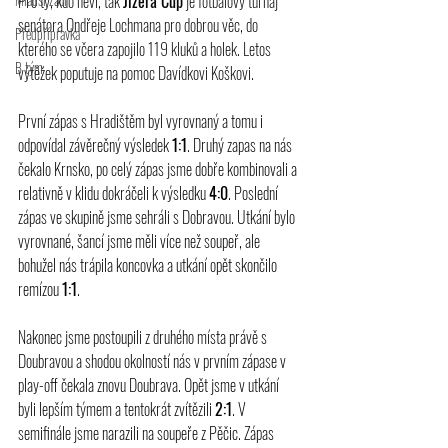
Pro ty, kdo neví, tak 
Jizera Cup
 je fotbalový turnaj 
senátora Ondřeje Lochmana pro dobrou věc, do 
Předpřípravka
kterého se včera zapojilo 119 kluků a holek. Letos 
B tým
výtěžek poputuje na pomoc Davídkovi Koškovi.
První zápas s Hradištěm byl vyrovnaný a tomu i 
odpovídal závěrečný výsledek 
1:1
. Druhý zapas na nás 
čekalo Krnsko, po celý zápas jsme dobře kombinovali a 
relativně v klidu dokráčeli k výsledku 
4:0
. Poslední 
zápas ve skupině jsme sehráli s Dobravou. Utkání bylo 
vyrovnané, šancí jsme měli více než soupeř, ale 
bohužel nás trápila koncovka a utkání opět skončilo 
remízou 
1:1
.
Nakonec jsme postoupili z druhého místa právě s 
Doubravou a shodou okolností nás v prvním zápase v 
play-off čekala znovu Doubrava. Opět jsme v utkání 
byli lepším týmem a tentokrát zvítězili 
2:1
. V 
semifinále jsme narazili na soupeře z Pěčic. Zápas 