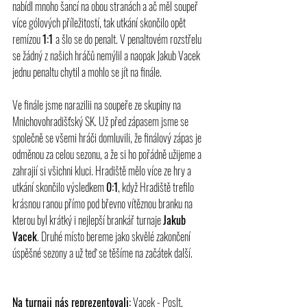
nabídl mnoho šancí na obou stranách a ač měl soupeř 
více gólových příležitostí, tak utkání skončilo opět 
remízou 
1:1 
a šlo se do penalt. V penaltovém rozstřelu 
se žádný z našich hráčů nemýlil a naopak Jakub Vacek 
jednu penaltu chytil a mohlo se jít na finále. 
Ve finále jsme narazilii na soupeře ze skupiny na 
Mnichovohradišťský SK. Už před zápasem jsme se 
společně se všemi hráči domluvili, že finálový zápas je 
odměnou za celou sezonu, a že si ho pořádně užijeme a 
zahrajií si všichni kluci. Hradiště mělo více ze hry a 
utkání skončilo výsledkem 
0:1
, když Hradiště trefilo 
krásnou ranou přímo pod břevno vítěznou branku na 
kterou byl krátký i nejlepší brankář turnaje 
Jakub 
Vacek
. Druhé místo bereme jako skvělé zakončení 
úspěšné sezony a už teď se těšíme na začátek další.
Na turnaji nás reprezentovali:
 Vacek - Poslt, 