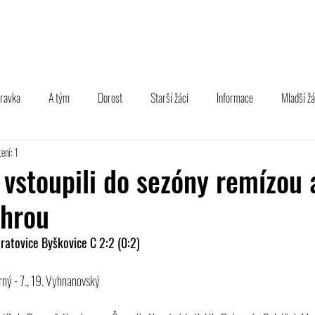
TÝM
B TÝM
MLÁDEŽ
FOTOGALERIE
PARTNEŘI
pravka
A tým
Dorost
Starší žáci
Informace
Mladší žá
ení: 1
i vstoupili do sezóny remízou 
ýhrou
ratovice Byškovice C 2:2 (0:2)
ný - 7., 19. 
Vyhnanovský