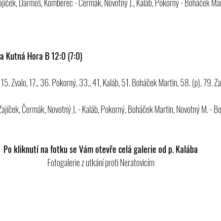
ajíček, Darmoš, Komberec - Čermák, Novotný J., Kaláb, Pokorný - Boháček Mar
a Kutná Hora B 12:0 (7:0)
 15. Zvalo, 17., 36. Pokorný, 33., 41. Kaláb, 51. Boháček Martin, 58. (p), 79. Za
ajíček, Čermák, Novotný J. - Kaláb, Pokorný, Boháček Martin, Novotný M. - B
Po kliknutí na fotku se Vám otevře celá galerie od p. Kalába
Fotogalerie z utkání proti Neratovicím