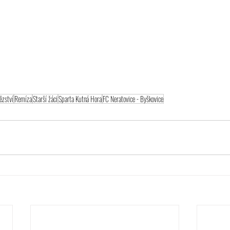
ězství
Remíza
Starší žáci
Sparta Kutná Hora
FC Neratovice - Byškovice