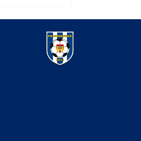
í žáci v derby podlehli vysoko
tkám