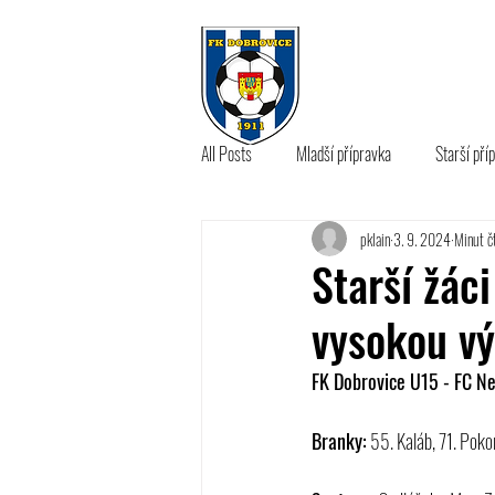
KLUB
A 
All Posts
Mladší přípravka
Starší pří
pklain
3. 9. 2024
Minut čt
B tým
Starší žác
vysokou v
FK Dobrovice U15 - FC Ne
Branky:
 55. Kaláb, 71. Pokor