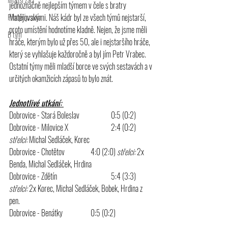
jednoznačně nejlepším týmem v čele s bratry 
Matějovskými. Náš kádr byl ze všech týmů nejstarší, 
Předpřípravka
proto umístění hodnotíme kladně. Nejen, že jsme měli 
B tým
hráče, kterým bylo už přes 50, ale i nejstaršího hráče, 
který se vyhlašuje každoročně a byl jím Petr Vrabec. 
Ostatní týmy měli mladší borce ve svých sestavách a v 
určitých okamžicích zápasů to bylo znát.
Jednotlivé utkání: 
Dobrovice - Stará Boleslav 		0:5 (0:2)
Dobrovice - Milovice X 		2:4 (0:2) 
střelci:
 Michal Sedláček, Korec
Dobrovice - Chotětov		4:0 (2:0) 
střelci:
 2x 
Benda, Michal Sedláček, Hrdina
Dobrovice - Zdětín			5:4 (3:3) 
střelci:
 2x Korec, Michal Sedláček, Bobek, Hrdina z 
pen.
Dobrovice - Benátky		0:5 (0:2)