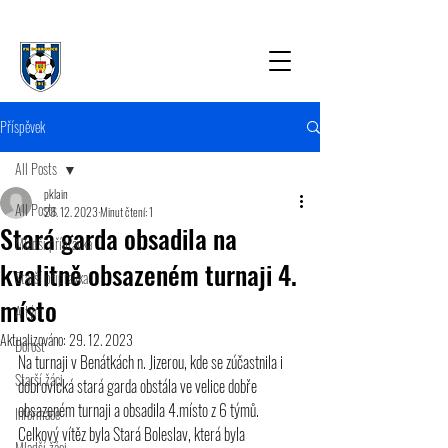
Příspěvek
All Posts
pklain
All Posts
28. 12. 2023
Minut čtení: 1
Stará garda obsadila na
Mladší přípravka
kvalitně obsazeném turnaji 4.
Starší přípravka
místo
A tým
Aktualizováno:
29. 12. 2023
Dorost
Na turnaji v Benátkách n. Jizerou, kde se zúčastnila i 
Starší žáci
dobrovická stará garda obstála ve velice dobře 
obsazeném turnaji a obsadila 4.místo z 6 týmů. 
Informace
Celkový vítěz byla Stará Boleslav, která byla 
Mladší žáci