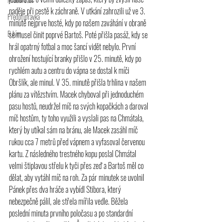
naděje při cestě k záchraně. V utkání zahrozili už ve 3. 
Předpřípravka
minutě nejprve hosté, kdy po našem zaváhání v obraně 
B tým
se musel činit poprvé Bartoš. Poté přišla pasáž, kdy se 
hrál opatrný 
fotbal
 a moc šancí vidět nebylo. První 
ohrožení hostující branky přišlo v 25. minutě, kdy po 
rychlém autu a centru do vápna se dostal k míči 
Obršlík, ale minul. V 35. minutě přišla trhlina v našem 
plánu za vítězstvím. Macek chyboval při jednoduchém 
pasu hostů, neudržel míč na svých kopačkách a daroval 
míč hostům, ty toho využili a vyslali pas na Chmátala, 
který by utíkal sám na bránu, ale Macek zasáhl míč 
rukou cca 7 metrů před vápnem a vyfasoval červenou 
kartu. Z následného trestného kopu poslal Chmátal 
velmi štiplavou střelu k tyči přes zeď a Bartoš měl co 
dělat, aby vytáhl míč na roh. Za pár minutek se uvolnil 
Pánek přes dva hráče a vybídl Stibora, který 
nebezpečně pálil, ale střela mířila vedle. Běžela 
poslední minuta prvního poločasu a po standardní 