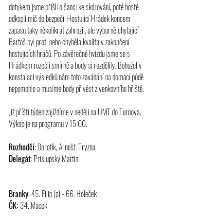
dotykem jsme přišli o šanci ke skórování, poté hosté 
odkopli míč do bezpečí. Hostující Hrádek koncem 
zápasu taky několikrát zahrozil, ale výborně chytající 
Bartoš byl proti nebo chyběla kvalita v zakončení 
hostujících hráčů. Po závěrečné hvizdu jsme se s 
Hrádkem rozešli smírně a body si rozdělily. Bohužel v 
konstalaci výsledků nám toto zaváhání na domácí půdě 
nepomohlo a musíme body přivést z venkovního hřiště.
Již příští týden zajíždíme v neděli na UMT do Turnova. 
Výkop je na programu v 15:00.
Rozhodčí:
 Dorotík, Arnošt, Tryzna
Delegát:
 Prislupský Martin
Branky:
 45. Filip (p) - 66. Holeček
ČK: 
34. Macek