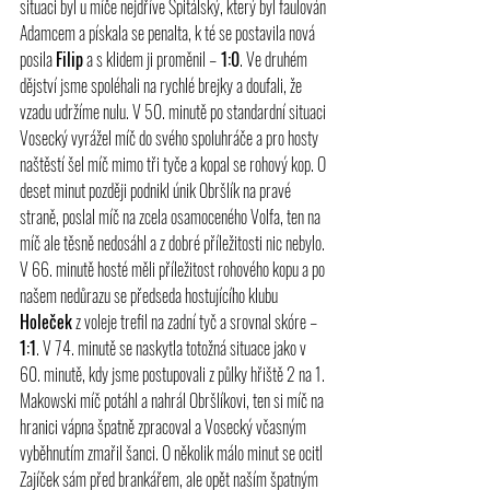
situaci byl u míče nejdříve Špitálský, který byl faulován 
Adamcem a pískala se penalta, k té se postavila nová 
posila 
Filip
 a s klidem ji proměnil –
 1:0
. Ve druhém 
dějství jsme spoléhali na rychlé brejky a doufali, že 
vzadu udržíme nulu. V 50. minutě po standardní situaci 
Vosecký vyrážel míč do svého spoluhráče a pro hosty 
naštěstí šel míč mimo tři tyče a kopal se rohový kop. O 
deset minut později podnikl únik Obršlík na pravé 
straně, poslal míč na zcela osamoceného Volfa, ten na 
míč ale těsně nedosáhl a z dobré příležitosti nic nebylo. 
V 66. minutě hosté měli příležitost rohového kopu a po 
našem nedůrazu se předseda hostujícího klubu 
Holeček
 z voleje trefil na zadní tyč a srovnal skóre – 
1:1
. V 74. minutě se naskytla totožná situace jako v 
60. minutě, kdy jsme postupovali z půlky hřiště 2 na 1. 
Makowski míč potáhl a nahrál Obršlíkovi, ten si míč na 
hranici vápna špatně zpracoval a Vosecký včasným 
vyběhnutím zmařil šanci. O několik málo minut se ocitl 
Zajíček sám před brankářem, ale opět naším špatným 