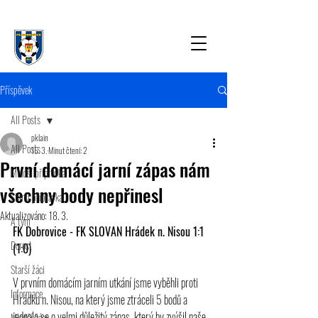
Příspěvek
All Posts
pklain
All Posts
15. 3.
Minut čtení: 2
První domácí jarní zápas nám
Mladší přípravka
všechny body nepřinesl
Starší přípravka
Aktualizováno:
18. 3.
A tým
FK Dobrovice - FK SLOVAN Hrádek n. Nisou 1:1 
Dorost
(1:0)
Starší žáci
V prvním domácím jarním utkání jsme vyběhli proti 
Informace
Hrádku n. Nisou, na který jsme ztráceli 5 bodů a 
jednalo se o velmi důležitý zápas, který by zvýšil naše 
Mladší žáci