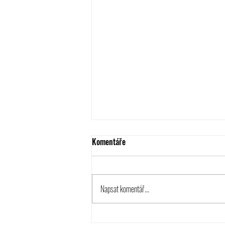
Komentáře
Napsat komentář...
Mladší přípravka v závěru sezóny