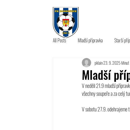
KLUB
A 
All Posts
Mladší přípravka
Starší pří
pklain
23. 9. 2025
Minut 
B tým
Mladší pří
V neděli 21.9 mladší přípravk
všechny soupeře a za celý tur
V sobotu 27.9. odehrajeme t