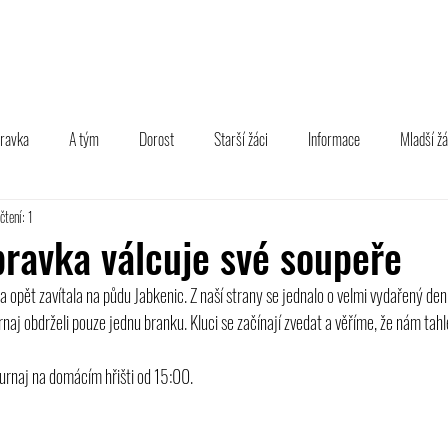
TÝM
B TÝM
MLÁDEŽ
FOTOGALERIE
PARTNEŘI
pravka
A tým
Dorost
Starší žáci
Informace
Mladší žá
čtení: 1
pravka válcuje své soupeře
a opět zavítala na půdu Jabkenic. Z naší strany se jednalo o velmi vydařený den
naj obdrželi pouze jednu branku. Kluci se začínají zvedat a věříme, že nám tah
urnaj na domácím hřišti od 15:00.