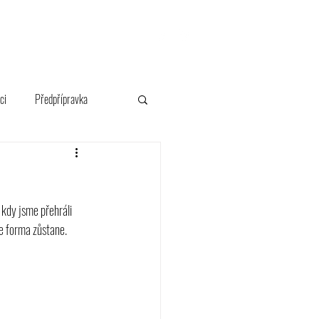
FANSHOP
ci
Předpřípravka
 kdy jsme přehráli 
le forma zůstane. 