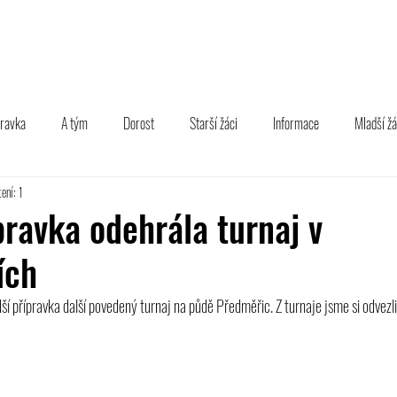
TÝM
B TÝM
MLÁDEŽ
FOTOGALERIE
PARTNEŘI
pravka
A tým
Dorost
Starší žáci
Informace
Mladší žá
ení: 1
pravka odehrála turnaj v
ích
í přípravka další povedený turnaj na půdě Předměřic. Z turnaje jsme si odvezli