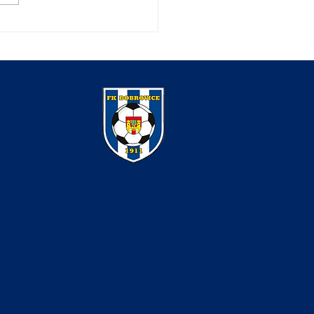
í přípravka v Jabkenicích
la