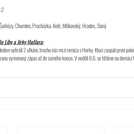
9:2
, Šarközy, Chumlen, Procházka, Andr, Miškovský, Hradec, Slaný
 Líby a Jirky Hašlara:
edem vyhráli 2 utkání, trochu nás mrzí remíza s Horky. Kluci zaspali první polo
ranu vyrovnaný zápas až do samého konce. V neděli 8.6. se těšíme na domácí t