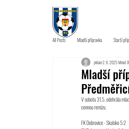
KLUB
A 
All Posts
Mladší přípravka
Starší pří
pklain
2. 6. 2025
Minut čt
B tým
Mladší pří
Předměřic
V sobotu 31.5. odehrála mladš
cennou remízu.
FK Dobrovice - Skalsko 5:2