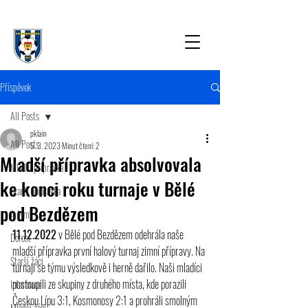
Příspěvek
All Posts
pklain
All Posts
5. 3. 2023
Minut čtení: 2
Mladší přípravka absolvovala
Mladší přípravka
ke konci roku turnaje v Bělé
Starší přípravka
pod Bezdězem
A tým
11.12.2022
 v Bělé pod Bezdězem odehrála naše 
Dorost
mladší přípravka první halový turnaj zimní přípravy. Na 
Starší žáci
turnaji se týmu výsledkově i herně dařilo. Naši mladíci 
postoupili ze skupiny z druhého místa, kde porazili 
Informace
Českou Lípu 3:1, Kosmonosy 2:1 a prohráli smolným 
Mladší žáci