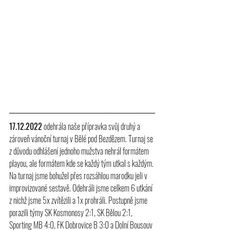
17.12.2022
 odehrála naše přípravka svůj druhý a 
zároveň vánoční turnaj v Bělé pod Bezdězem. Turnaj se 
z důvodu odhlášení jednoho mužstva nehrál formátem 
playou, ale formátem kde se každý tým utkal s každým. 
Na turnaj jsme bohužel přes rozsáhlou marodku jeli v 
improvizované sestavě. Odehráli jsme celkem 6 utkání 
z nichž jsme 5x zvítězili a 1x prohráli. Postupně jsme 
porazili týmy SK Kosmonosy 2:1, SK Bělou 2:1, 
Sporting MB 4:0, FK Dobrovice B 3:0 a Dolní Bousouv 