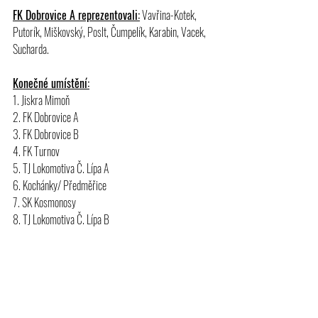
FK Dobrovice A reprezentovali:
 Vavřina-Kotek, 
Putorík, Miškovský, Poslt, Čumpelík, Karabin, Vacek, 
Sucharda.
Konečné umístění:
1. Jiskra Mimoň
2. FK Dobrovice A
3. FK Dobrovice B
4. FK Turnov
5. TJ Lokomotiva Č. Lípa A
6. Kochánky/ Předměřice
7. SK Kosmonosy
8. TJ Lokomotiva Č. Lípa B