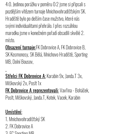
4:0. Jedinou porážku v poměru 0:2 jsme si připsali s 
pozdějším vítězem turnaje Mnichovohradišťským SK. 
Hradiště bylo po delším čase mužstvo, které nás 
svými individualitami přehrálo. I přes rozsáhlou 
marodku jsme v konečném pořadí obsadili skvělé 2. 
místo.
Obsazení turnaje:
FK Dobrovice A, FK Dobrovice B, 
SK Kosmonosy, SK Bělá, Mnichovo Hradiště, Sporting 
MB, Dolní Bousov,
Střelci FK Dobrovice A:
 Karabin 9x, Janda.T 3x, 
Miškovský 2x, Poslt 1x
FK Dobrovice A reprezentovali:
 Vavřina - Boháček, 
Poslt, Miškovský, Janda.T, Kotek, Vacek, Karabin
Umístění:
1. Mnichovohradišťský SK
2. FK Dobrovice A
3. FC Sporting MB