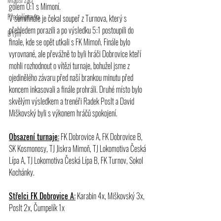
gólem 0:1 s Mimoní. 
Předpřípravka
V semifinále je čekal soupeř z Turnova, který s 
přehledem porazili a po výsledku 5:1 postoupili do 
B tým
finale, kde se opět utkali s FK Mimoň. Finále bylo 
vyrovnané, ale převážně to byli hráči Dobrovice kteří 
mohli rozhodnout o vítězi turnaje, bohužel jsme z 
ojedinělého závaru před naší brankou minutu před 
koncem inkasovali a finále prohráli. Druhé místo bylo 
skvělým výsledkem a trenéři Radek Poslt a David 
Miškovský byli s výkonem hráčů spokojení.
Obsazení turnaje:
 FK Dobrovice A, FK Dobrovice B, 
SK Kosmonosy, TJ Jiskra Mimoň, TJ Lokomotiva Česká 
Lípa A, TJ Lokomotiva Česká Lípa B, FK Turnov, Sokol 
Kochánky.
Střelci FK Dobrovice A:
 Karabin 4x, Miškovský 3x, 
Poslt 2x, Čumpelík 1x