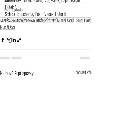
Miškovský, Bucek, Švorc, Sila, Válek, Ljapin, Karabin, 
Dufek A.
Předpřípravka
Střídali:
 Sucharda, Poslt, Vacek, Putorík
B tým
Mistrovské utkání
Venkovní utkání
Vítězství
Mladší žáci
TJ Sokol Libiš
Mladší žáci
Nejnovější příspěvky
Zobrazit vše