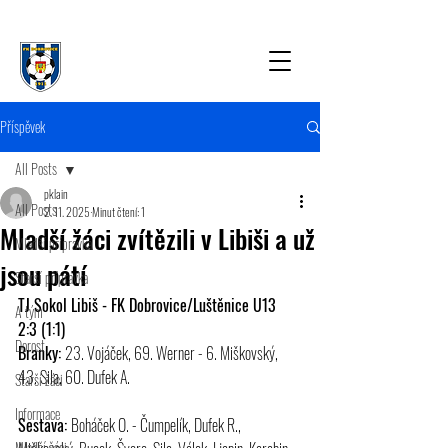
Příspěvek
All Posts
pklain
All Posts
2. 11. 2025
Minut čtení: 1
Mladší žáci zvítězili v Libiši a už
Mladší přípravka
jsou pátí
Starší přípravka
TJ Sokol Libiš - FK Dobrovice/Luštěnice U13 
A tým
2:3 (1:1)
Dorost
Branky: 
23. Vojáček, 69. Werner - 6. Miškovský, 
43. Sila, 60. Dufek A.
Starší žáci
Informace
Sestava: 
Boháček O. - Čumpelík, Dufek R., 
Mladší žáci