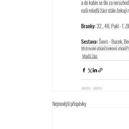
a do kabin se šlo za nerozho
naši mladší žáci stále čekají 
Branky:
 32., 48. Pukl - 1. Zi
Sestava: 
Švorc - Bucek, Beč
Mistrovské utkání
Venkovní utkání
P
Mladší žáci
Nejnovější příspěvky