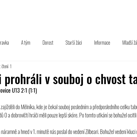
TÝM
B TÝM
MLÁDEŽ
FOTOGALERIE
PARTNEŘI
pravka
A tým
Dorost
Starší žáci
Informace
Mladší žá
 čtení: 1
i prohráli v souboj o chvost t
ovice U13 2:1 (1:1)
i zajížděli do Mělníka, kde je čekal souboj posledním a předposledního celku ta
 0 a dobrovičtí hráči měli pouze lepší skóre. Po tomto utkání se bohužel ocitli j
náramně a hned v 1. minutě nás poslal do vedení Zilbeari. Bohužel vedení kluci 