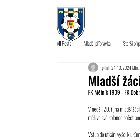
KLUB
A 
All Posts
Mladší přípravka
Starší pří
pklain
24. 10. 2024
Minut
B tým
Mladší žác
FK Mělník 1909 - FK Dobr
V neděli 20. října mladší žác
měli ve své kolonce počet bodů
Vstup do utkání vyšel klukům 