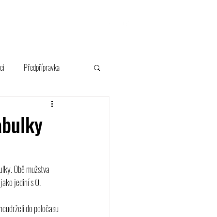
FANSHOP
ci
Předpřípravka
abulky
bulky. Obě mužstva 
ako jediní s 0. 
neudrželi do poločasu 