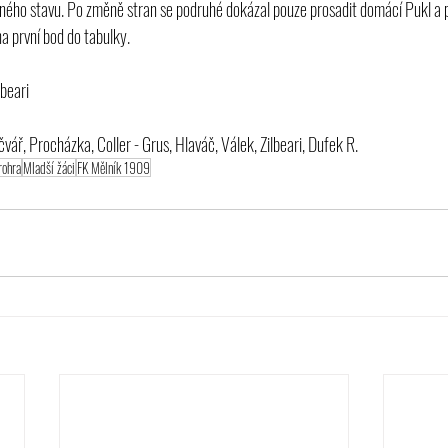
dného stavu. Po změně stran se podruhé dokázal pouze prosadit domácí Pukl a 
na první bod do tabulky.
lbeari
vář, Procházka, Coller - Grus, Hlaváč, Válek, Zilbeari, Dufek R.
rohra
Mladší žáci
FK Mělník 1909