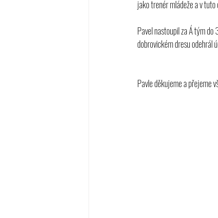
jako trenér mládeže a v tuto 
Pavel nastoupil za Á tým do 3
dobrovickém dresu odehrál ú
Pavle děkujeme a přejeme vš