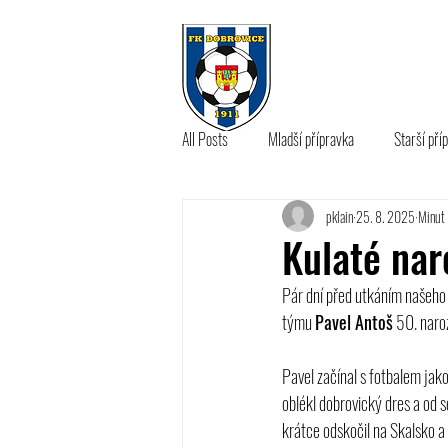
KLUB
A 
All Posts
Mladší přípravka
Starší pří
pklain
25. 8. 2025
Minut 
B tým
Kulaté nar
Pár dní před utkáním našeho d
týmu 
Pavel Antoš
 50. naro
Pavel začínal s fotbalem jako
oblékl dobrovický dres a od 
krátce odskočil na Skalsko a 