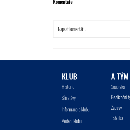
Komentáře
Napsat komentář...
Hledáme nového provozovatele
naší fotbalové hospůdky v areálu
KLUB
A TÝM
Historie
So
up
iska
Realizační 
Síň
slá
vy
Zápasy
Informace o klu
bu
Tabu
lka
Vedení klu
bu