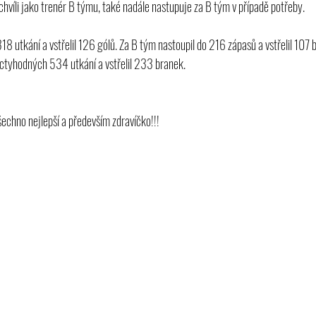
chvíli jako trenér B týmu, také nadále nastupuje za B tým v případě potřeby.
18 utkání a vstřelil 126 gólů. Za B tým nastoupil do 216 zápasů a vstřelil 107 
ctyhodných 534 utkání a vstřelil 233 branek.
echno nejlepší a především zdravíčko!!!