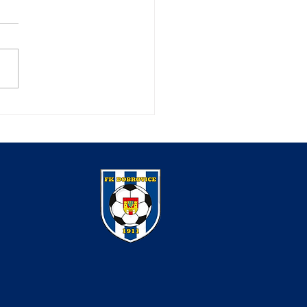
vor s končící legendou
 Ondřejem Bartoše