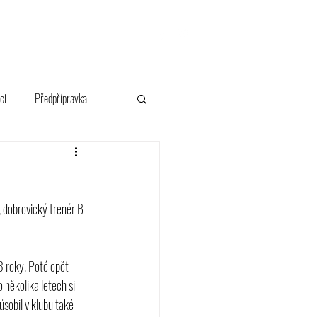
FANSHOP
ci
Předpřípravka
, dobrovický trenér B 
 3 roky. Poté opět 
několika letech si 
sobil v klubu také 