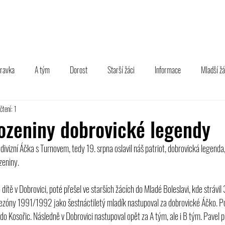
TÝM
B TÝM
MLÁDEŽ
FOTOGALERIE
PARTNEŘI
pravka
A tým
Dorost
Starší žáci
Informace
Mladší žá
čtení: 1
ozeniny dobrovické legendy
ivizní Áčka s Turnovem, tedy 19. srpna oslavil náš patriot, dobrovická legenda
zeniny.
 dítě v Dobrovici, poté přešel ve starších žácích do Mladé Boleslavi, kde strávil
sezóny 1991/1992 jako šestnáctiletý mladík nastupoval za dobrovické Áčko. Po 
do Kosořic. Následně v Dobrovici nastupoval opět za A tým, ale i B tým. Pavel pů