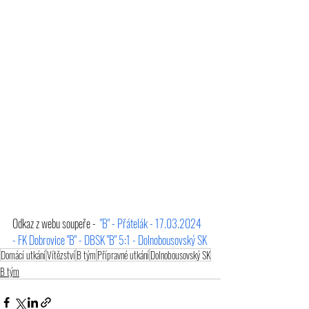
Odkaz z webu soupeře -  
"B" - Přátelák - 17.03.2024 
- FK Dobrovice "B" - DBSK "B" 5:1 - Dolnobousovský SK
Domácí utkání
Vítězství
B tým
Přípravné utkání
Dolnobousovský SK
B tým