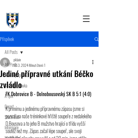
Příspěvek
All Posts
pklain
All Posts
18. 3. 2024
Minut čtení: 1
Jediné přípravné utkání Béčko
Mladší přípravka
zvládlo
Starší přípravka
FK Dobrovice B - Dolnobousovský SK B 5:1 (4:0)
A tým
Dorost
K prvnímu a jedinému přípravnému zápasu jsme si 
pozvali na naše tréninkové hřiště soupeře z nedalekého 
Starší žáci
D.Bousova a to jeho B mužstvo hrající o třídu vyšší 
Informace
soutěž než my. Zápas začal lépe soupeř, ale svoji 
Mladší žáci