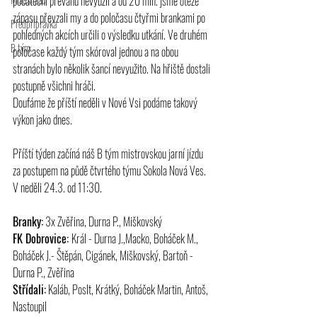
počáteční převahu nevyužil a od 20 min. jsme otěže 
zápasu převzali my a do poločasu čtyřmi brankami po 
Předpřípravka
pohledných akcích určili o výsledku utkání.
Ve
druhém 
B tým
poločase každý tým skóroval jednou a na obou 
stranách bylo několik šancí nevyužito. Na hřiště dostali 
postupně všichni hráči.
Doufáme že příští neděli v Nové Vsi podáme takový 
výkon jako dnes. 
Příští týden začíná náš B tým mistrovskou jarní jízdu 
za postupem na půdě čtvrtého týmu Sokola Nová Ves. 
V neděli 24.3. od 11:30.
Branky:
 3x Zvěřina, Durna P., Miškovský
FK Dobrovice: 
Král - Durna J.,Macko, Boháček M., 
Boháček J.- Štěpán, Cigánek, Miškovský, Bartoň - 
Durna P., Zvěřina
Střídali:
 Kaláb, Poslt, Krátký, Boháček Martin, Antoš, 
Nastoupil