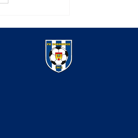
t deklasoval Obříství