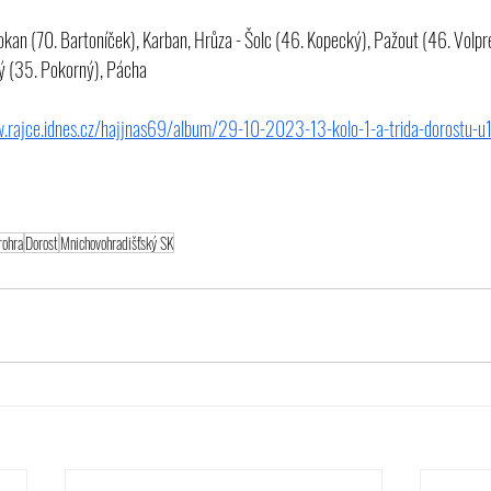
okan (70. Bartoníček), Karban, Hrůza - Šolc (46. Kopecký), Pažout (46. Volpre
ný (35. Pokorný), Pácha
.rajce.idnes.cz/hajjnas69/album/29-10-2023-13-kolo-1-a-trida-dorostu-u1
rohra
Dorost
Mnichovohradišťský SK