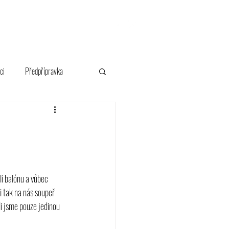
FANSHOP
ci
Předpřípravka
i balónu a vůbec 
i tak na nás soupeř 
ěli jsme pouze jedinou 