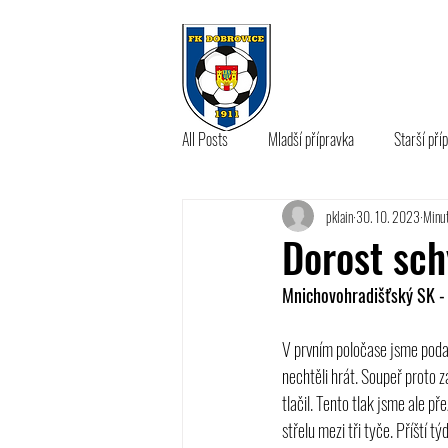
KLUB
A 
All Posts
Mladší přípravka
Starší pří
pklain
30. 10. 2023
Minut
B tým
Dorost schy
Mnichovohradišťský SK - 
V prvním poločase jsme podal
nechtěli hrát. Soupeř proto za
tlačil. Tento tlak jsme ale př
střelu mezi tři tyče. Příští