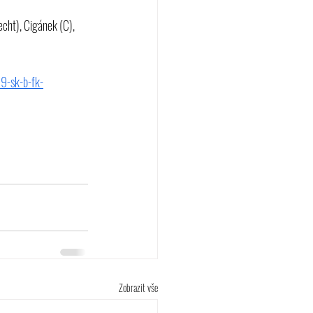
cht), Cigánek (C), 
9-sk-b-fk-
Zobrazit vše