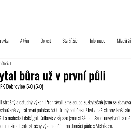
TÝM
B TÝM
MLÁDEŽ
FOTOGALERIE
PARTNEŘI
pravka
A tým
Dorost
Starší žáci
Informace
Mladší žá
 čtení: 1
tal bůra už v první půli
FK Dobrovice 5:0 (5:0) 
i strašný a ostudný výkon. Prohrávali jsme souboje, zbytečně jsme se zbavoval
slouženě vyhrál první poločas 5:0. Druhý poločas už byl z naší strany lepší, ale 
ežili a nedostali další gól. Celkově v zápase jsme si žádnou šanci nevytvořili a m
 týden musíme tento strašný výkon odčinit na domácí půdě s Mělníkem.