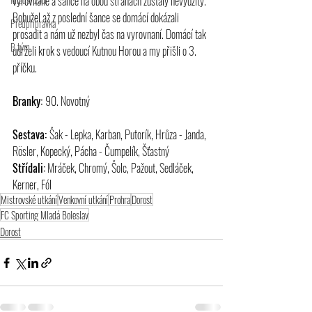
vyrovnané a šance na obou stranách zůstaly nevyužity. 
Bohužel až z poslední šance se domácí dokázali 
Předpřípravka
prosadit a nám už nezbyl čas na vyrovnaní. Domácí tak 
B tým
udrželi krok s vedoucí Kutnou Horou a my přišli o 3. 
příčku.
Branky: 
90. Novotný
Sestava: 
Šak - Lepka, Karban, Putorík, Hrůza - Janda, 
Rösler, Kopecký, Pácha - Čumpelík, Šťastný
Střídali:
 Mráček, Chromý, Šolc, Pažout, Sedláček, 
Kerner, Fól
Mistrovské utkání
Venkovní utkání
Prohra
Dorost
FC Sporting Mladá Boleslav
Dorost