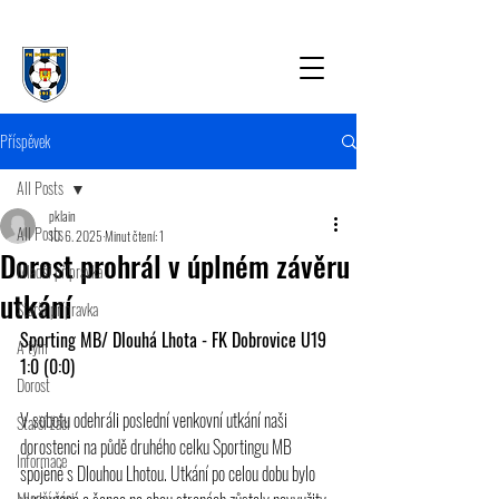
Příspěvek
All Posts
pklain
All Posts
10. 6. 2025
Minut čtení: 1
Dorost prohrál v úplném závěru
Mladší přípravka
utkání
Starší přípravka
Sporting MB/ Dlouhá Lhota - FK Dobrovice U19 
A tým
1:0 (0:0)
Dorost
V sobotu odehráli poslední venkovní utkání naši 
Starší žáci
dorostenci na půdě druhého celku Sportingu MB 
Informace
spojené s Dlouhou Lhotou. Utkání po celou dobu bylo 
Mladší žáci