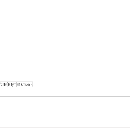
ězství
B tým
FK Krnsko B