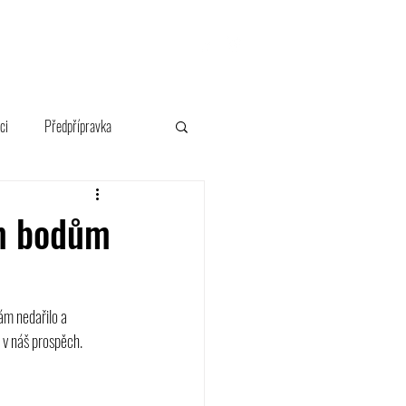
FANSHOP
ci
Předpřípravka
em bodům
ám nedařilo a 
 v náš prospěch. 