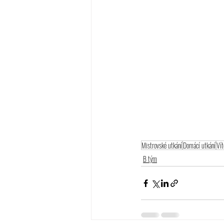
Mistrovské utkání
Domácí utkání
Vít
B tým