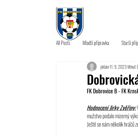
KLUB
A 
All Posts
Mladší přípravka
Starší pří
pklain
11. 9. 2023
Minut č
B tým
Dobrovick
FK Dobrovice B - FK Krnsk
Hodnocení Jirky Zvěřiny:
 
mužstvo podalo mizerný výkon
Ještě se nám několik hráčů zr