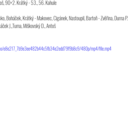
toš, 90+2. Krátký - 53., 56. Kahule
acko, Boháček, Krátký - Makovec, Cigánek, Nastoupil, Bartoň - Zvěřina, Durna P.
háček J.,Tuma, Miškovský D., Antoš
/video/e8e217_7b9e3ee482b44c5fb34e2edd79f9b8c9/480p/mp4/file.mp4