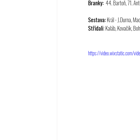
Branky:
  44. Bartoň, 71. An
Sestava:
 Král - J.Durna, M
Střídali
: Kaláb, Kovačík, Bo
https://video.wixstatic.com