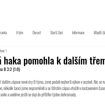
TÝM
B TÝM
MLÁDEŽ
FOTOGALERIE
PARTNEŘI
pravka
A tým
Dorost
Starší žáci
Informace
Mladší žá
tení: 1
á haka pomohla k dalším tř
o B 3:2 (1:0)
V dalším zápase nové éry B týmu, jsme podali nejhorší výkon v sezóně. Nic se n
, několik šancí jsme neproměnili a se štěstím zápas otočili v nastaveném čase
anilo a uvidíme jestli se dají do příštího týdne dohromady.