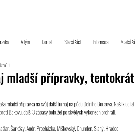
TÝM
B TÝM
MLÁDEŽ
FOTOGALERIE
PARTNEŘI
pravka
A tým
Dorost
Starší žáci
Informace
Mladší žá
čtení: 1
aj mladší přípravky, tentokrát
aše mladší přípravka na svůj další turnaj na půdu Dolního Bousova. Naši kluci si 
í proti Bakovu, další 3 zápasy bohužel po skvělých výkonech prohráli.
 Hašlar, Šarközy, Andr, Procházka, Miškovský, Chumlen, Slaný, Hradec