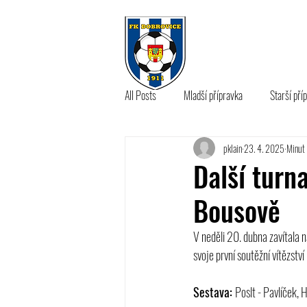
KLUB
A 
All Posts
Mladší přípravka
Starší pří
pklain
23. 4. 2025
Minut 
B tým
Další turn
Bousově
V neděli 20. dubna zavítala n
svoje první soutěžní vítězstv
Sestava: 
Poslt - Pavlíček,