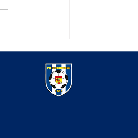
í přípravka v Jabkenicích
la