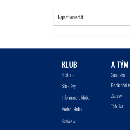
Napsat komentář...
Mladší přípravka v závěru sezóny
sehrála dva turnaje
KLUB
A TÝM
Historie
So
up
iska
Realizační 
Síň
slá
vy
Zápasy
Informace o klu
bu
Tabu
lka
Vedení klu
bu
Kont
akty