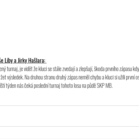
 Líby a Jirky Hašlara: 
ý turnaj, je vidět že kluci se stále zvedají a zlepšují, škoda prvního zápasu kd
žet výsledek. Na druhou stranu druhý zápas neměl chybu a kluci si užili první 
ští týden nás čeká poslední turnaj tohoto losu na půdě SKP MB.