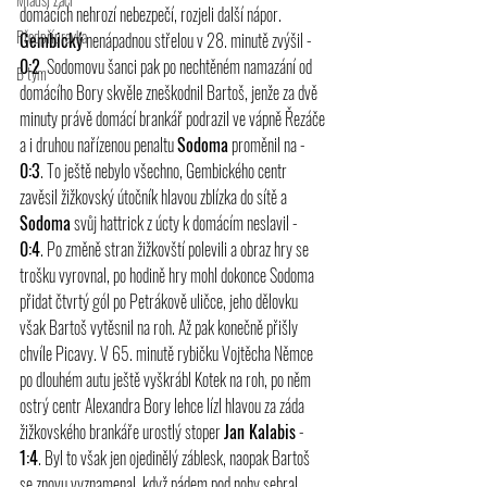
domácích nehrozí nebezpečí, rozjeli další nápor. 
Předpřípravka
Gembický
 nenápadnou střelou v 28. minutě zvýšil - 
0:2
. Sodomovu šanci pak po nechtěném namazání od 
B tým
domácího Bory skvěle zneškodnil Bartoš, jenže za dvě 
minuty právě domácí brankář podrazil ve vápně Řezáče 
a i druhou nařízenou penaltu 
Sodoma
 proměnil na - 
0:3
. To ještě nebylo všechno, Gembického centr 
zavěsil žižkovský útočník hlavou zblízka do sítě a 
Sodoma
 svůj hattrick z úcty k domácím neslavil -
0:4
. Po změně stran žižkovští polevili a obraz hry se 
trošku vyrovnal, po hodině hry mohl dokonce Sodoma 
přidat čtvrtý gól po Petrákově uličce, jeho dělovku 
však Bartoš vytěsnil na roh. Až pak konečně přišly 
chvíle Picavy. V 65. minutě rybičku Vojtěcha Němce 
po dlouhém
 autu 
ještě vyškrábl Kotek na roh, po něm 
ostrý centr Alexandra Bory lehce lízl hlavou za záda 
žižkovského brankáře urostlý stoper 
Jan Kalabis
 - 
1:4
. Byl to však jen ojedinělý záblesk, naopak Bartoš 
se znovu vyznamenal, když pádem pod nohy sebral 