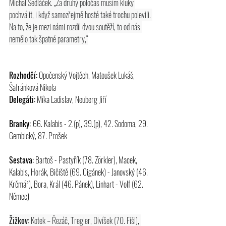
Michal Sedláček. „Za druhý poločas musím kluky 
pochválit, i když samozřejmě hosté také trochu polevili. 
Na to, že je mezi námi rozdíl dvou soutěží, to od nás 
nemělo tak špatné parametry,“
Rozhodčí:
 Opočenský Vojtěch, Matoušek Lukáš, 
Šafránková Nikola
Delegáti:
 Míka Ladislav, Neuberg Jiří
Branky: 
66. Kalabis - 2.(p), 39.(p), 42. Sodoma, 29. 
Gembický, 87. Prošek
Sestava:
 Bartoš - Pastyřík (78. Zörkler), Macek, 
Kalabis, Horák, Bičiště (69. Cigánek) - Janovský (46. 
Krčmář), Bora, Král (46. Pánek), Linhart - Volf (62. 
Němec)
Žižkov:
 Kotek – Řezáč, Tregler, Divíšek (70. Fišl), 