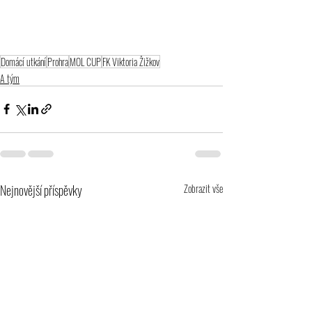
Domácí utkání
Prohra
MOL CUP
FK Viktoria Žižkov
A tým
Nejnovější příspěvky
Zobrazit vše