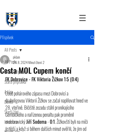
Příspěvek
All Posts
pklain
All Posts
24. 8. 2024
Minut čtení: 2
Cesta MOL Cupem končí
Mladší přípravka
FK Dobrovice - FK Viktoria Žižkov 1:5 (0:4)
Starší přípravka
A tým
Osud pohárového zápasu mezi Dobrovicí a 
druholigovou Viktorií Žižkov se začal naplňovat hned ve 
Dorost
28. vteřině. Bičiště zezadu stáhl pronikajícího 
Starší žáci
Gembického a nařízenou penaltu pak proměnil 
exdobrovický 
Jiří Sodoma
 - 
0:1
. Žižkovští byli na míči 
Informace
jistější a když si během dalších minut ověřili, že jim od 
Mladší žáci