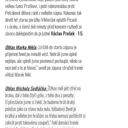
velkou šanci Proškovi, i poté robinzonádou proti 
Petrákově dělové ráně z velkého vápna. Nakonec tak 
devět let starou porážku Viktoriáni oplatili Picavě 
i s
 úroky
, o čemž dvě minuty před koncem rozhodl ze 
závaru doklepnutím do prázdné 
Václav Prošek
 - 
1:5
.
Ohlas Marka Nikla:
 „Určitě do startu zápasu je 
příjemné hned po minutě vést. Nehráli jsme úplně 
nejlépe, ale splnili jsme povinnost postoupit, nikdo se 
nezranil a to je hlavní,“ uvedl po zápase stručně trenér 
vítězů Marek Nikl.
Ohlas Michala Sedláčka: 
Žižkov měl pět střel na 
bránu, dal z toho čtyři góly, z toho dva z penalty. 
O přestávce jsme si řekli, že budeme hrát druhý 
poločas jako za stavu nula nula, fotbalový 
život j
e 
krátký a některým hráčům se třeba nemusí poštěstit si 
zahrát proti takovému soupeři,“ řekl domácí trenér 