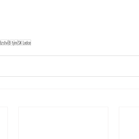
ězství
B tým
SK Ledce