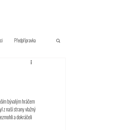
FANSHOP
ci
Předpřípravka
naším bývalým hráčem 
 z naší strany vlažný 
nezmohli a dokráčeli 