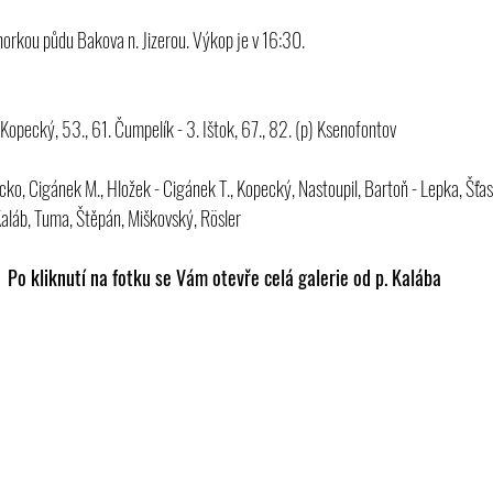
horkou půdu Bakova n. Jizerou. Výkop je v 16:30.
. Kopecký, 53., 61. Čumpelík - 3. Ištok, 67., 82. (p) Ksenofontov
acko, Cigánek M., Hložek - Cigánek T., Kopecký, Nastoupil, Bartoň - Lepka, Šťas
aláb, Tuma, Štěpán, Miškovský, Rösler 
Po kliknutí na fotku se Vám otevře celá galerie od p. Kalába