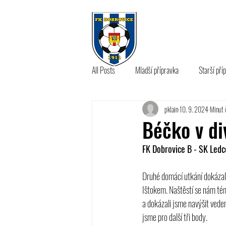
KLUB
A 
All Posts
Mladší přípravka
Starší pří
pklain
10. 9. 2024
Minut č
B tým
Béčko v di
FK Dobrovice B - SK Ledce
Druhé domácí utkání dokázal
Ištokem. Naštěstí se nám tém
a dokázali jsme navýšit veden
jsme pro další tři body.