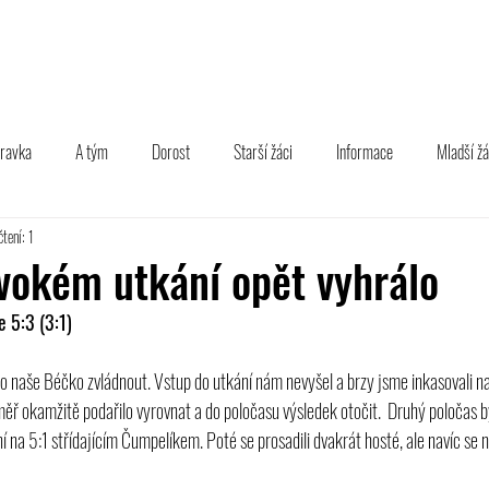
TÝM
B TÝM
MLÁDEŽ
FOTOGALERIE
PARTNEŘI
pravka
A tým
Dorost
Starší žáci
Informace
Mladší žá
tení: 1
vokém utkání opět vyhrálo
 5:3 (3:1)
o naše Béčko zvládnout. Vstup do utkání nám nevyšel a brzy jsme inkasovali 
ěř okamžitě podařilo vyrovnat a do poločasu výsledek otočit.  Druhý poločas byl
í na 5:1 střídajícím Čumpelíkem. Poté se prosadili dvakrát hosté, ale navíc se 