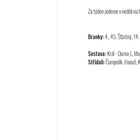
Za týden jedeme v neděli na 
Branky:
 4., 45. Šťastný, 14
Sestava: 
Král - Durna J., M
Střídali:
 Čumpelík, Hanuš, K