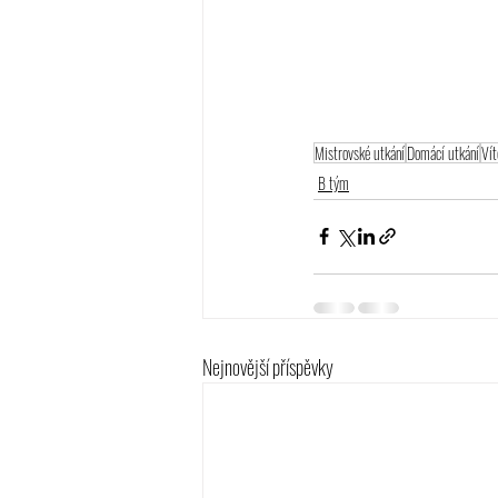
Mistrovské utkání
Domácí utkání
Vít
B tým
Nejnovější příspěvky