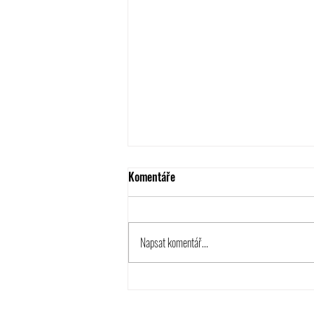
Komentáře
Napsat komentář...
Letní příprava B týmu