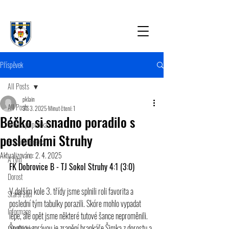
Příspěvek
All Posts
pklain
All Posts
31. 3. 2025
Minut čtení: 1
Béčko si snadno poradilo s
Mladší přípravka
posledními Struhy
Starší přípravka
Aktualizováno:
2. 4. 2025
A tým
FK Dobrovice B - TJ Sokol Struhy 4:1 (3:0)
Dorost
V dalším kole 3. třídy jsme splnili roli favorita a 
Starší žáci
poslední tým tabulky porazili. Skóre mohlo vypadat 
Informace
lépe, ale opět jsme některé tutové šance neproměnili. 
Špatnou zprávou je zranění brankáře Šimka z dorostu a 
Mladší žáci