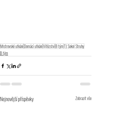
Mistrovské utkání
Domácí utkání
Vítězství
B tým
TJ Sokol Struhy
B tým
Nejnovější příspěvky
Zobrazit vše