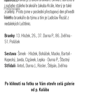
i našeho stáleho braknáře Jakuba Krále, který je také 
Předpřípravka
zraněný. Proto jsme v poslední přestupový den přivedli 
B tým
nového brankáře do týmu a tím je Ladislav Řezáč z 
nedalekých Luštěnic.
Branky: 
13. Hložek, 26., 37. Durna P., 86. Zvěřina - 
51. Polášek
Sestava: 
Šimek - Hložek, Boháček, Macko, Bartoň - 
Kopecký, Janda, Cigánek, Lepka - Durna P., Šťastný
Střídali:
 Antoš, Durna J., Rösler, Štěpán, Zvěřina
Po kliknutí na fotku se Vám otevře celá galerie 
od p. Kalába