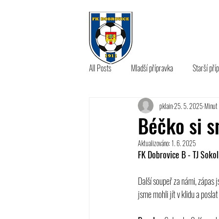
KLUB
A 
All Posts
Mladší přípravka
Starší pří
pklain
25. 5. 2025
Minut 
B tým
Béčko si 
Aktualizováno:
1. 6. 2025
FK Dobrovice B - TJ Soko
Další soupeř za námi, zápas j
jsme mohli jít v klidu a poslat