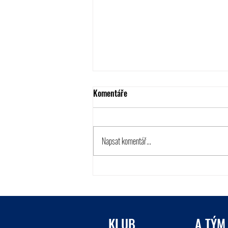
Komentáře
Napsat komentář...
Letní příprava B týmu
KLUB
A TÝM