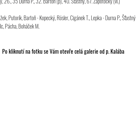
ý, 26., 35 Durna P., 32. Bartoň (p), 40. Šťastný, 67. Zápotocký (vl.)
žek, Putorík, Bartoň - Kopecký, Rösler, Cigánek T., Lepka - Durna P., Šťastný
lc, Pácha, Boháček M.
Po kliknutí na fotku se Vám otevře celá galerie od p. Kalába