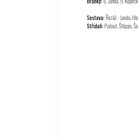
Branky: 
6. Janda, 9. Kopeck
Sestava: 
Řezáč - Janda, Hlo
Střídali: 
Pažout, Štěpán, Šo