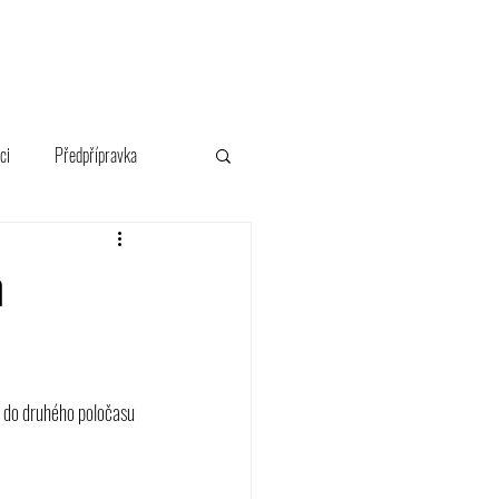
FANSHOP
ci
Předpřípravka
m
k do druhého poločasu 