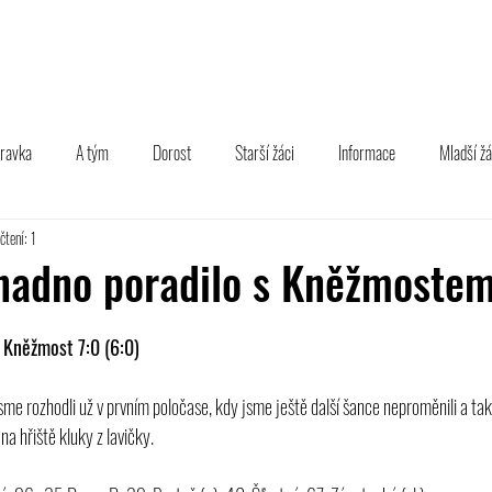
TÝM
B TÝM
MLÁDEŽ
FOTOGALERIE
PARTNEŘI
pravka
A tým
Dorost
Starší žáci
Informace
Mladší žá
čtení: 1
snadno poradilo s Kněžmoste
l Kněžmost 7:0 (6:0)
sme rozhodli už v prvním poločase, kdy jsme ještě další šance neproměnili a ta
 na hřiště kluky z lavičky.