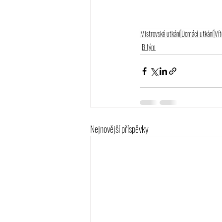
Mistrovské utkání
Domácí utkání
Vít
B tým
Nejnovější příspěvky