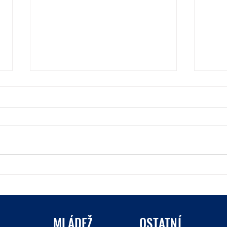
Béčko završilo sezónu remízou s
Béčko
mistrem 8. ligy
zvlád
minu
MLÁDEŽ
OSTATNÍ