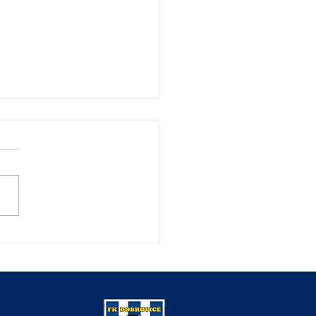
 poslední domácí zápas
lo brankou v posledních
tách