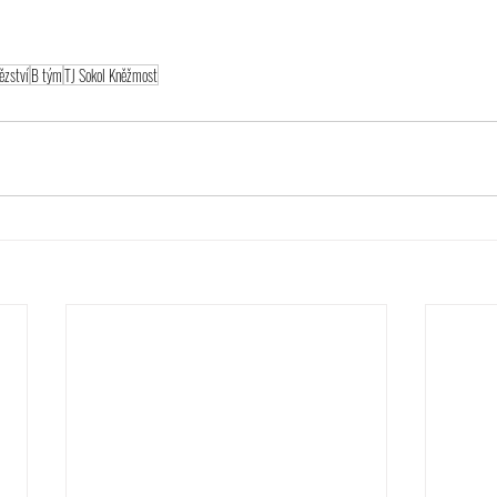
ězství
B tým
TJ Sokol Kněžmost